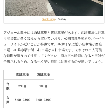
StockSnap
/ Pixabay
アジュール舞子には西駐車場と東駐車場があます。西駐車場は駐車
可能台数が多く普段から空いていおり、公園管理事務所やバーベキ
ューサイトが近いことが特徴です。JR舞子駅に近い駐車場が西駐
車場、JR垂水駅に近い駐車場が東駐車場です。それぞれ出入可能
な時間が違うので注意してください。海水浴の時期になると混雑が
予想されるため、なるべく早い時間に到着するのが良いでしょう。
西駐車場
東駐車場
台
296台
100台
数
入
5:00~23:00
6:00~23:00
庫