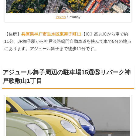
Pexels
/ Pixabay
【住所】
兵庫県神戸市垂水区東舞子町11
【IC】高丸ICから車で約
11分、JR舞子駅から神戸淡路鳴門自動車道を挟んで車で5分の地点
にあります。アジュール舞子まで徒歩11分です。
アジュール舞子周辺の駐車場15選⑤リパーク神
戸歌敷山1丁目