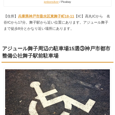
jonbonsilver
/ Pixabay
【住所】
兵庫県神戸市垂水区東舞子町18-11
【IC】高丸ICから 名
谷ICから17分。舞子駅から近い位置にあります。アジュール舞子
まで徒歩8分とかなり近い場所にあります。
アジュール舞子周辺の駐車場15選③神戸市都市
整備公社舞子駅前駐車場