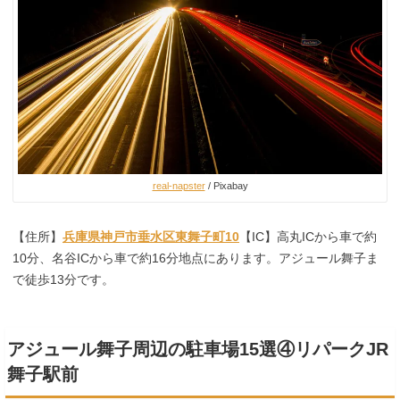
real-napster
/ Pixabay
【住所】
兵庫県神戸市垂水区東舞子町10
【IC】高丸ICから車で約
10分、名谷ICから車で約16分地点にあります。アジュール舞子ま
で徒歩13分です。
アジュール舞子周辺の駐車場15選④リパークJR
舞子駅前