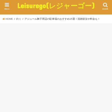
Leisurego(レジャーゴー)
menu
search
HOME
釣り
アジュール舞子周辺の駐車場のおすすめ15選！混雑状況や料金も！