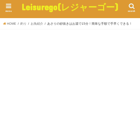
Leisurego(レジャーゴー)
menu
search
HOME
釣り
お魚紹介
あさりの砂抜きはお湯で15分！簡単な手順で手早くできる！