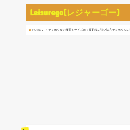
Leisurego(レジャーゴー)
HOME
ケミホタルの種類やサイズは？夜釣りの強い味方ケミホタルの