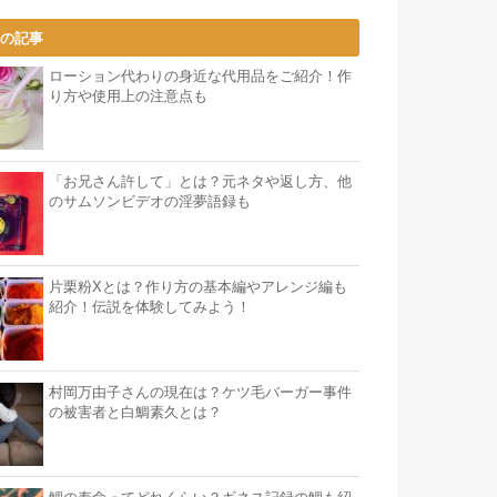
気の記事
ローション代わりの身近な代用品をご紹介！作
り方や使用上の注意点も
「お兄さん許して」とは？元ネタや返し方、他
のサムソンビデオの淫夢語録も
片栗粉Xとは？作り方の基本編やアレンジ編も
紹介！伝説を体験してみよう！
村岡万由子さんの現在は？ケツ毛バーガー事件
の被害者と白鯛素久とは？