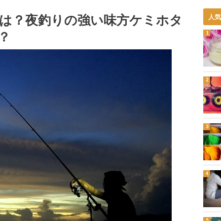
は？夜釣りの強い味方ケミホタ
人
？