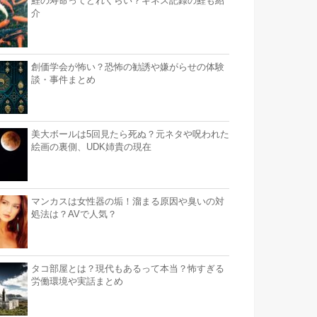
鯉の寿命ってどれくらい？ギネス記録の鯉も紹
介
創価学会が怖い？恐怖の勧誘や嫌がらせの体験
談・事件まとめ
美大ボールは5回見たら死ぬ？元ネタや呪われた
絵画の裏側、UDK姉貴の現在
マンカスは女性器の垢！溜まる原因や臭いの対
処法は？AVで人気？
タコ部屋とは？現代もあるって本当？怖すぎる
労働環境や実話まとめ