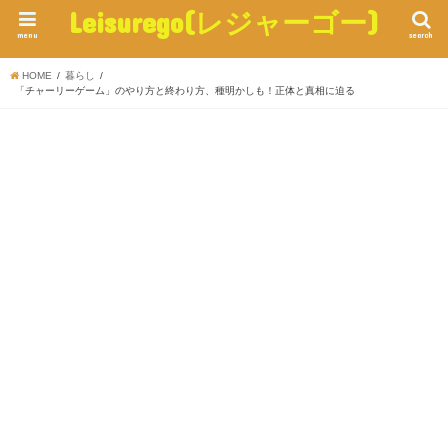
Leisurego(レジャーゴー)
menu
search
HOME
暮らし
「チャーリーゲーム」のやり方と終わり方、種明かしも！正体と真相に迫る