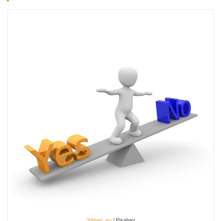
3dman_eu
/ Pixabay