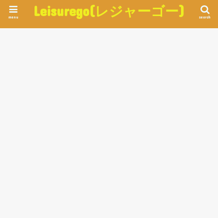
Leisurego(レジャーゴー)
menu
search