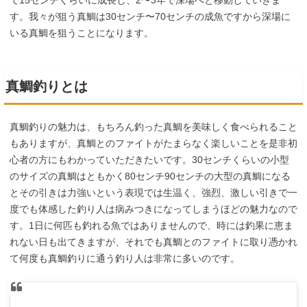
で15センチくらいに成長し、2〜3年で深場へと移動していきま
す。我々が狙う真鯛は30センチ〜70センチの成魚ですから深場に
いる真鯛を狙うことになります。
真鯛釣りとは
真鯛釣りの魅力は、もちろん釣った真鯛を美味しく食べられること
もありますが、真鯛とのファイトがたまらなく楽しいことを是非初
心者の方にもわかっていただきたいです。30センチくらいの小型
のサイズの真鯛はともかく80センチ90センチの大型の真鯛になる
とその引きは力強いという表現では生温く、強烈、激しい引きで一
度でも体感した釣り人は病みつきになってしまうほどの魅力なので
す。1日に何匹も釣れる魚ではありませんので、時には釣果に恵ま
れない日も出てきますが、それでも真鯛とのファイトに取り憑かれ
て何度も真鯛釣りに通う釣り人は非常に多いのです。