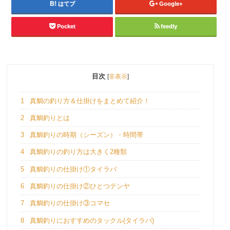
はてブ
Google+
Pocket
feedly
目次
[
非表示
]
1
真鯛の釣り方＆仕掛けをまとめて紹介！
2
真鯛釣りとは
3
真鯛釣りの時期（シーズン）・時間帯
4
真鯛釣りの釣り方は大きく2種類
5
真鯛釣りの仕掛け①タイラバ
6
真鯛釣りの仕掛け②ひとつテンヤ
7
真鯛釣りの仕掛け③コマセ
8
真鯛釣りにおすすめのタックル(タイラバ)