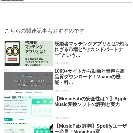
こちらの関連記事もおすすめです
既婚者マッチングアプリとは?知ら
れざる市場と"セカンドパートナ
ー"という…
leisurego.jp
1000+サイトから動画と音声を高
品質ダウンロード！Vsaveの機
能・料…
leisurego.jp
【MusicFabの安全性は？】Apple
Music変換ソフトの評判と実力
leisurego.jp
【MusicFab 評判】Spotifyユーザ
ー必見！MusicFab変…