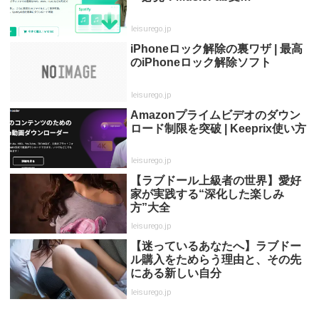
leisurego.jp
iPhoneロック解除の裏ワザ | 最高
のiPhoneロック解除ソフト
leisurego.jp
Amazonプライムビデオのダウン
ロード制限を突破 | Keeprix使い方
leisurego.jp
【ラブドール上級者の世界】愛好
家が実践する“深化した楽しみ
方”大全
leisurego.jp
【迷っているあなたへ】ラブドー
ル購入をためらう理由と、その先
にある新しい自分
leisurego.jp