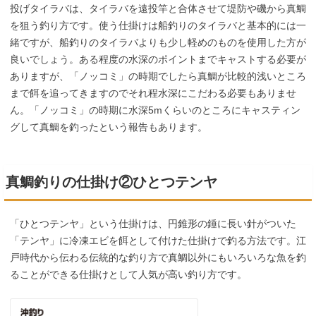
投げタイラバは、タイラバを遠投竿と合体させて堤防や磯から真鯛
を狙う釣り方です。使う仕掛けは船釣りのタイラバと基本的には一
緒ですが、船釣りのタイラバよりも少し軽めのものを使用した方が
良いでしょう。ある程度の水深のポイントまでキャストする必要が
ありますが、「ノッコミ」の時期でしたら真鯛が比較的浅いところ
まで餌を追ってきますのでそれ程水深にこだわる必要もありませ
ん。「ノッコミ」の時期に水深5mくらいのところにキャスティン
グして真鯛を釣ったという報告もあります。
真鯛釣りの仕掛け②ひとつテンヤ
「ひとつテンヤ」という仕掛けは、円錐形の錘に長い針がついた
「テンヤ」に冷凍エビを餌として付けた仕掛けで釣る方法です。江
戸時代から伝わる伝統的な釣り方で真鯛以外にもいろいろな魚を釣
ることができる仕掛けとして人気が高い釣り方です。