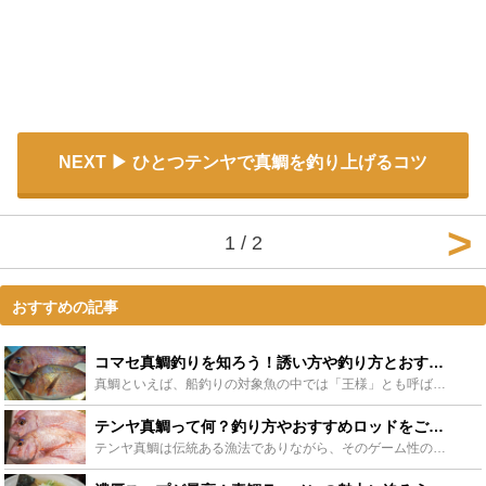
NEXT
ひとつテンヤで真鯛を釣り上げるコツ
1 / 2
おすすめの記事
コマセ真鯛釣りを知ろう！誘い方や釣り方とおすすめロッドも！ - Leisurego(レジャーゴー)
真鯛といえば、船釣りの対象魚の中では「王様」とも呼ばれ、誰もが一度は釣ってみたいと思う高級魚です。そんな真鯛の船釣りには様々な方法があります。今回は、そんな真鯛の釣り方の一つである、「コマセ真鯛釣り...
テンヤ真鯛って何？釣り方やおすすめロッドをご紹介 - Leisurego(レジャーゴー)
テンヤ真鯛は伝統ある漁法でありながら、そのゲーム性の高さから人気が高まっています。シンプルな仕掛けは、初心者にも始めやすい特徴があります。エビを餌にするため、鯛だけではない高級魚との出会いも魅力です...