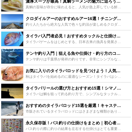
濃厚スープが最高！真鯛ラーメンの魅力に迫ろう！『まるき』『麺魚』 - Leisurego(レジャーゴー)
真鯛の旨味が存分に味わえると、人気が急上昇している鮮魚系ラーメン『真鯛ラーメン』。その評判から多数メディアにも取り上げられています。行列してでもぜひ食べたい！そんな真鯛ラーメンの魅力を名店、東京錦糸...
クロダイルアーのおすすめルアー16選！チニングの基本も一緒にチェックしよう！ - Leisurego(レジャーゴー)
釣り人たちから絶大な人気で色々な釣法が楽しめるクロダイですが近年では一度釣ったら病みつきになると言われているルアーを使ったチニングが人気を集めているようです。そのチニングの基本と一緒におすすめのルア...
タイラバ入門者必見！おすすめタックルと仕掛けを徹底解説！ - Leisurego(レジャーゴー)
タイラバゲームをはじめとする、日本古来の漁具を発展させたルアーを用いた漁具ingは、今最も熱いオフショアゲームです。この記事では、タイラバゲームに入門する方向けに、おすすめのロッド、リール、ラインの...
テンヤ釣り入門｜狙える魚や仕掛け・釣り方のコツをご紹介！ - Leisurego(レジャーゴー)
テンヤ釣りは千葉県が発祥の釣りです。非常にシンプルな仕掛けで釣る釣り方で、主に真鯛を狙う釣り方です。シンプルな仕掛けなのにたくさん釣れたりするところから、人気を集めています。この記事ではテンヤ釣りの...
お気に入りのタイラバロッドを見つけよう！人気タイラバロッド10選！！ - Leisurego(レジャーゴー)
秋はタイラバを始めるのに最適なシーズン！タイラバはシンプルなやり方でマダイが釣れるとあって初心者向けの釣りでありながら、ハマってしまうとまた新しい楽しみ方が見えてくる玄人好みの一面も持った奥深い釣り...
タイラバリールの選び方とおすすめ15選！シマノやダイワもご紹介！ - Leisurego(レジャーゴー)
タイラバは鯛を狙って釣る釣り方で、シンプルなタックルで釣りを行います。そんなタイラバは、リールが釣りの要と言っても過言ではありません。この記事ではタイラバの要であるリールの選び方や、シマノ、ダイワな...
おすすめのタイラバロッド15選を厳選！キャスティング対応ロッドも - Leisurego(レジャーゴー)
市販されているタイラバロッドにはさまざまな種類があり、どれを選べば良いのか迷ってしまう方も多いことでしょう。この記事では、そんなタイラバロッド選びに悩むアングラーに、キャスティングタイラバ対応のロッ...
永久保存版！バス釣りの仕掛けをまとめ｜初心者におすすめの仕掛けや作り方 - Leisurego(レジャーゴー)
バス釣りの際に釣りの結果を左右する仕掛けはとても重要になってきます。初心者の方はどのように仕掛けを作成したら良いのか、どのような仕掛けが良いのか分からないと思います。そこでこの記事ではおすすめの仕掛...