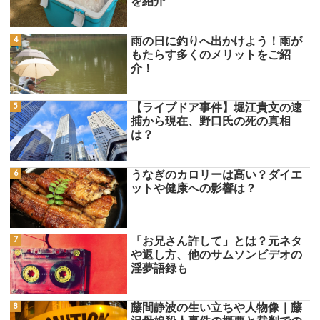
を紹介
雨の日に釣りへ出かけよう！雨が
もたらす多くのメリットをご紹
介！
【ライブドア事件】堀江貴文の逮
捕から現在、野口氏の死の真相
は？
うなぎのカロリーは高い？ダイエ
ットや健康への影響は？
「お兄さん許して」とは？元ネタ
や返し方、他のサムソンビデオの
淫夢語録も
藤間静波の生い立ちや人物像｜藤