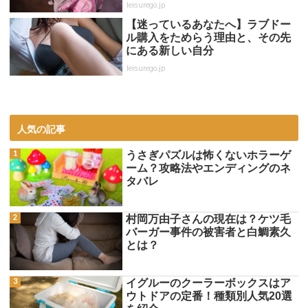
leisurego.jp
【迷っているあなたへ】ラブドー
ル購入をためらう理由と、その先
にある新しい自分
leisurego.jp
人気の記事
うさぎパズルは怖くないホラーゲ
ーム？攻略法やエンディングのネ
タバレ
村岡万由子さんの現在は？ケツ毛
バーガー事件の被害者と白鯛素久
とは？
イグルーのクーラーボックスはア
ウトドアの定番！種類別人気20選