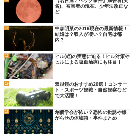
【名古屋アベック事件】加害者(実
名)、被害者の現在、少年法改正な
ど
中森明菜の2019現在の最新情報！
結婚は？収入が凄い？自宅は都
内？
ヒル(蛭)の実態に迫る！ヒル対策や
ヒルによる吸血治療にも注目！
双眼鏡のおすすめ20選！コンサー
ト・スポーツ観戦・自然観察など
で大活躍！
創価学会が怖い？恐怖の勧誘や嫌
がらせの体験談・事件まとめ