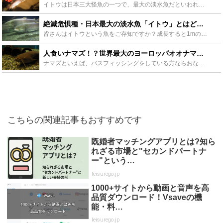
イトウは日本三大怪魚の一つで、最大の淡水魚だといわれています。そんなイトウは北海道でクマを飲み込んだなど、伝説もある魚です。この記事ではそんないとうの特徴や生態、味や最大サイズなどについて紹介してい...
絶滅危惧種・日本最大の淡水魚「イトウ」とはどんな魚？魚が熊を食べた？ - Leisurego(レジャーゴー)
皆さんはイトウという魚をご存知ですか？成長すると1mの体長になる日本では最大級の淡水魚で「幻の魚」とも呼ばれています。なんと湖に飛び込んできた熊を食べたというイトウの伝説もあります。今回はそのイトウ...
人食いナマズ！？世界最大のヨーロッパオオナマズの生態を解説！日本にもいる？ - Leisurego(レジャーゴー)
ナマズといえば、バスフィッシングをしている方ならおなじみの魚ですが、今回紹介するのはその名もヨーロッパオオナマズ、世界最大のナマズです。そのヨーロッパオオナマズが日本に生息しているとまことしやかに囁...
こちらの関連記事もおすすめです
既婚者マッチングアプリとは?知ら
れざる市場と"セカンドパートナ
ー"という…
leisurego.jp
1000+サイトから動画と音声を高
品質ダウンロード！Vsaveの機
能・料…
leisurego.jp