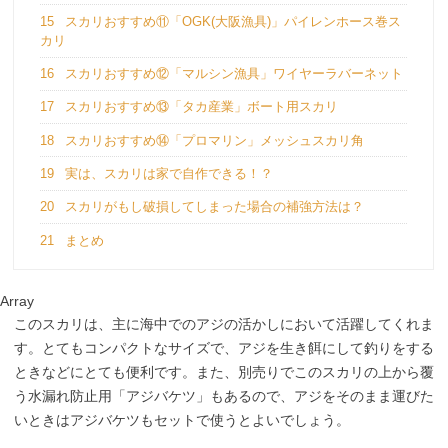
15
スカリおすすめ⑪「OGK(大阪漁具)」パイレンホース巻ス
カリ
16
スカリおすすめ⑫「マルシン漁具」ワイヤーラバーネット
17
スカリおすすめ⑬「タカ産業」ボート用スカリ
18
スカリおすすめ⑭「プロマリン」メッシュスカリ角
19
実は、スカリは家で自作できる！？
20
スカリがもし破損してしまった場合の補強方法は？
21
まとめ
Array
このスカリは、主に海中でのアジの活かしにおいて活躍してくれま
す。とてもコンパクトなサイズで、アジを生き餌にして釣りをする
ときなどにとても便利です。また、別売りでこのスカリの上から覆
う水漏れ防止用「アジバケツ」もあるので、アジをそのまま運びた
いときはアジバケツもセットで使うとよいでしょう。