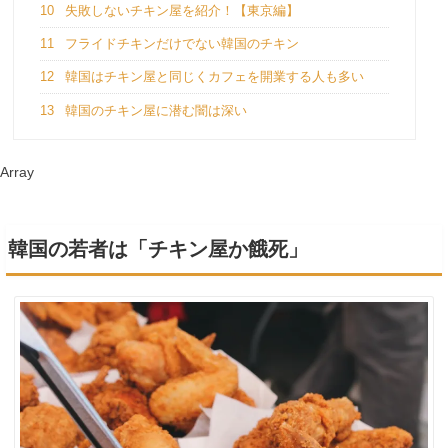
10
失敗しないチキン屋を紹介！【東京編】
11
フライドチキンだけでない韓国のチキン
12
韓国はチキン屋と同じくカフェを開業する人も多い
13
韓国のチキン屋に潜む闇は深い
Array
韓国の若者は「チキン屋か餓死」