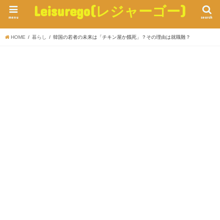
Leisurego(レジャーゴー)
menu
search
HOME
暮らし
韓国の若者の未来は「チキン屋か餓死」？その理由は就職難？