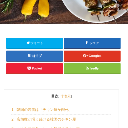
ツイート
シェア
はてブ
Google+
Pocket
feedly
目次
[
非表示
]
1
韓国の若者は「チキン屋か餓死」
2
店舗数が増え続ける韓国のチキン屋