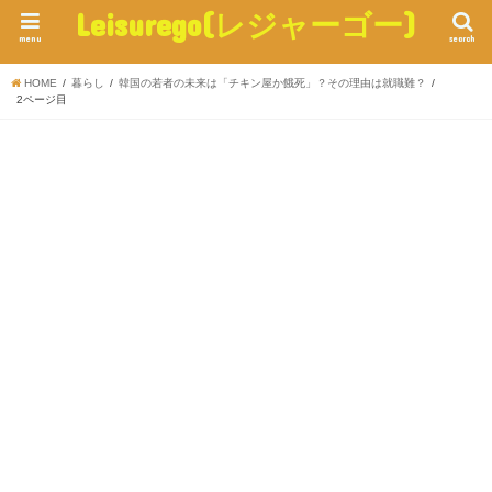
Leisurego(レジャーゴー)
menu
search
HOME
暮らし
韓国の若者の未来は「チキン屋か餓死」？その理由は就職難？
2ページ目