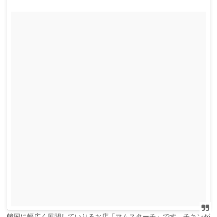
韓国に幅広く展開していりるお店「マムスターチ」です。チキンが