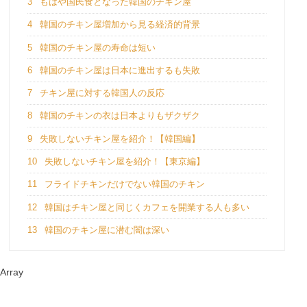
3
もはや国民食となった韓国のチキン屋
4
韓国のチキン屋増加から見る経済的背景
5
韓国のチキン屋の寿命は短い
6
韓国のチキン屋は日本に進出するも失敗
7
チキン屋に対する韓国人の反応
8
韓国のチキンの衣は日本よりもザクザク
9
失敗しないチキン屋を紹介！【韓国編】
10
失敗しないチキン屋を紹介！【東京編】
11
フライドチキンだけでない韓国のチキン
12
韓国はチキン屋と同じくカフェを開業する人も多い
13
韓国のチキン屋に潜む闇は深い
Array