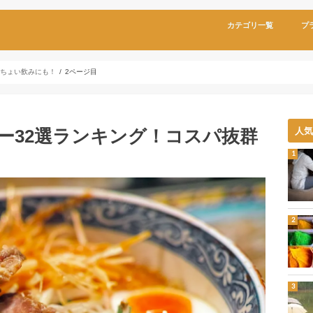
カテゴリ一覧
プ
群ちょい飲みにも！
2ページ目
ー32選ランキング！コスパ抜群
人