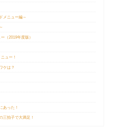
ドメニュー編～
～
（2019年度版）
メニュー！
ワケは？
にあった！
の三拍子で大満足！