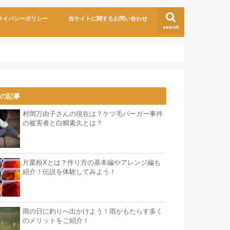
ライバシーポリシー
当サイトに関するお問い合わせ
search
気の記事
村岡万由子さんの現在は？ケツ毛バーガー事件
の被害者と白鯛素久とは？
片栗粉Xとは？作り方の基本編やアレンジ編も
紹介！伝説を体験してみよう！
雨の日に釣りへ出かけよう！雨がもたらす多く
のメリットをご紹介！