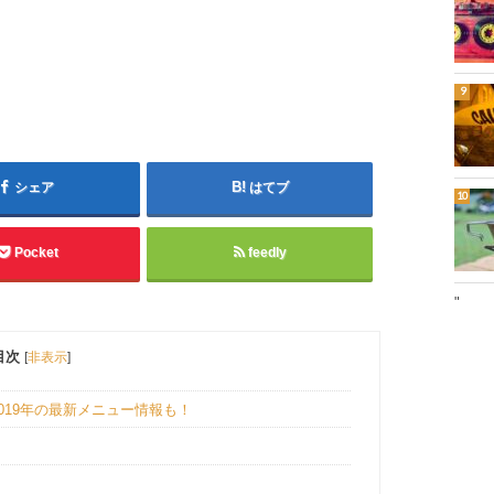
シェア
はてブ
Pocket
feedly
"
目次
[
非表示
]
019年の最新メニュー情報も！