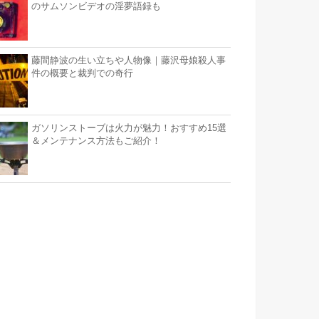
のサムソンビデオの淫夢語録も
藤間静波の生い立ちや人物像｜藤沢母娘殺人事
件の概要と裁判での奇行
ガソリンストーブは火力が魅力！おすすめ15選
＆メンテナンス方法もご紹介！