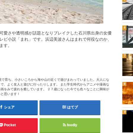
可愛さや透明感が話題となりブレイクした石川県出身の女優
レビ小説「まれ」です。浜辺美波さんはまれで何役なのか、
ます。
境で育ち、小さいころから海や山の近くで遊びまわっていました。大人にな
で、よく友人と遊びに行ったりします。 また学生時代からアニメや漫画な
画をみて疲れを癒しています。 ２７歳になった今でも色々なことに興味が
いと思います！
シェア
はてブ
Pocket
feedly