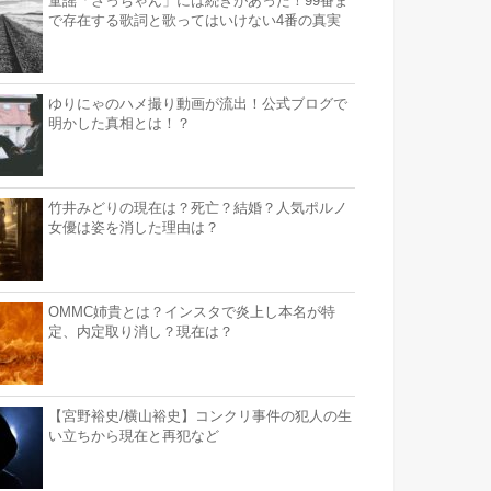
童謡「さっちゃん」には続きがあった！99番ま
で存在する歌詞と歌ってはいけない4番の真実
ゆりにゃのハメ撮り動画が流出！公式ブログで
明かした真相とは！？
竹井みどりの現在は？死亡？結婚？人気ポルノ
女優は姿を消した理由は？
OMMC姉貴とは？インスタで炎上し本名が特
定、内定取り消し？現在は？
【宮野裕史/横山裕史】コンクリ事件の犯人の生
い立ちから現在と再犯など