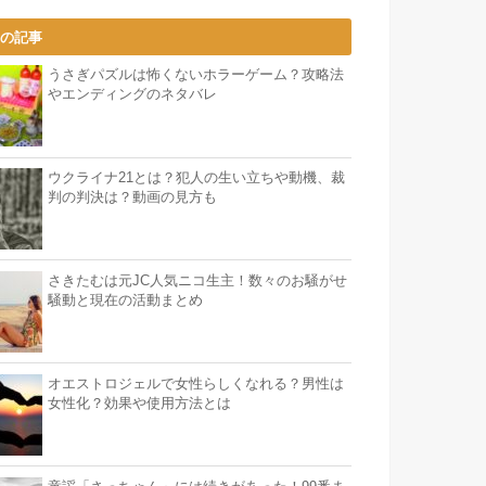
気の記事
うさぎパズルは怖くないホラーゲーム？攻略法
やエンディングのネタバレ
ウクライナ21とは？犯人の生い立ちや動機、裁
判の判決は？動画の見方も
さきたむは元JC人気ニコ生主！数々のお騒がせ
騒動と現在の活動まとめ
オエストロジェルで女性らしくなれる？男性は
女性化？効果や使用方法とは