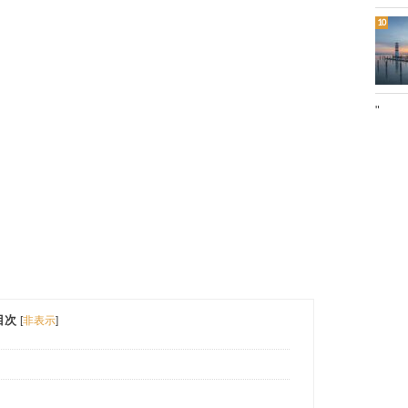
"
目次
[
非表示
]