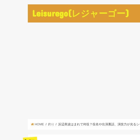
Leisurego(レジャーゴー)
HOME
釣り
浜辺美波はまれで何役？役名や出演裏話、演技力が光るシ