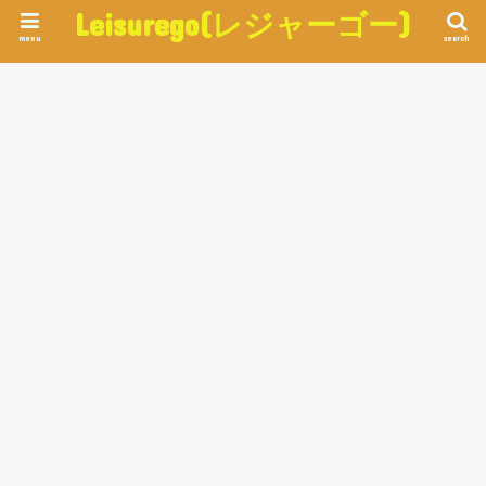
Leisurego(レジャーゴー)
menu
search