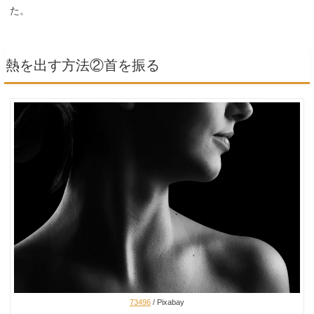
た。
熱を出す方法②首を振る
73496
/ Pixabay