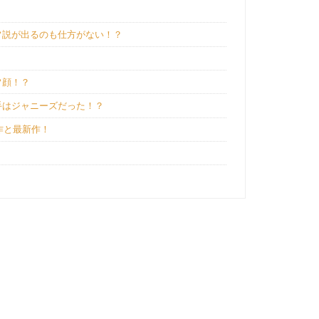
フ説が出るのも仕方がない！？
フ顔！？
手はジャニーズだった！？
作と最新作！