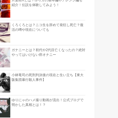
片栗粉Xとは？作り方の基本編やアレンジ編も
紹介！伝説を体験してみよう！
くろくろとは？ニコ生を辞めて発狂し死亡？復
活の噂や現在についても
ガナニーとは？初代や2代目亡くなったの？絶対
やってはいけない癌オナニー
小林竜司の死刑判決後の現在と生い立ち【東大
阪集団暴行殺人事件】
ゆりにゃのハメ撮り動画が流出！公式ブログで
明かした真相とは！？