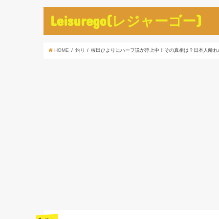
Leisurego(レジャーゴー)
HOME
釣り
桜田ひよりにハーフ説が浮上中！その真相は？日本人離れ