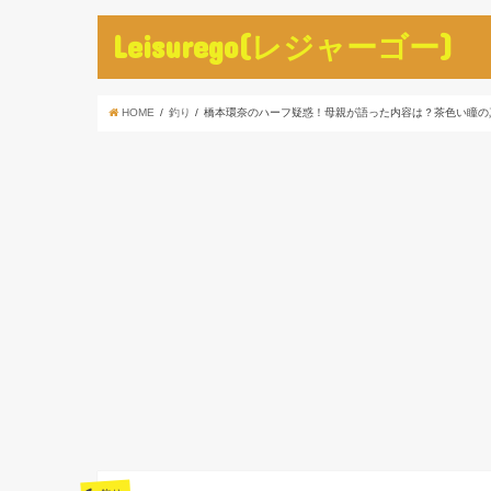
Leisurego(レジャーゴー)
HOME
釣り
橋本環奈のハーフ疑惑！母親が語った内容は？茶色い瞳の