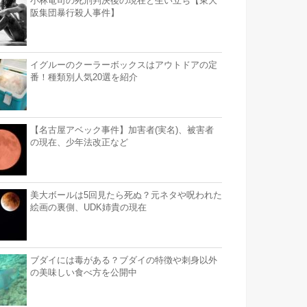
小林竜司の死刑判決後の現在と生い立ち【東大
阪集団暴行殺人事件】
イグルーのクーラーボックスはアウトドアの定
番！種類別人気20選を紹介
【名古屋アベック事件】加害者(実名)、被害者
の現在、少年法改正など
美大ボールは5回見たら死ぬ？元ネタや呪われた
絵画の裏側、UDK姉貴の現在
ブダイには毒がある？ブダイの特徴や刺身以外
の美味しい食べ方を公開中