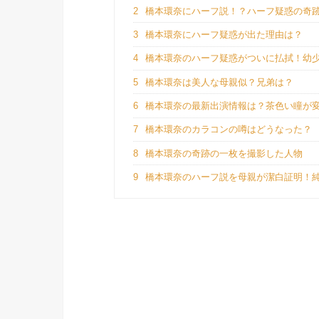
2
橋本環奈にハーフ説！？ハーフ疑惑の奇
3
橋本環奈にハーフ疑惑が出た理由は？
4
橋本環奈のハーフ疑惑がついに払拭！幼
5
橋本環奈は美人な母親似？兄弟は？
6
橋本環奈の最新出演情報は？茶色い瞳が
7
橋本環奈のカラコンの噂はどうなった？
8
橋本環奈の奇跡の一枚を撮影した人物
9
橋本環奈のハーフ説を母親が潔白証明！