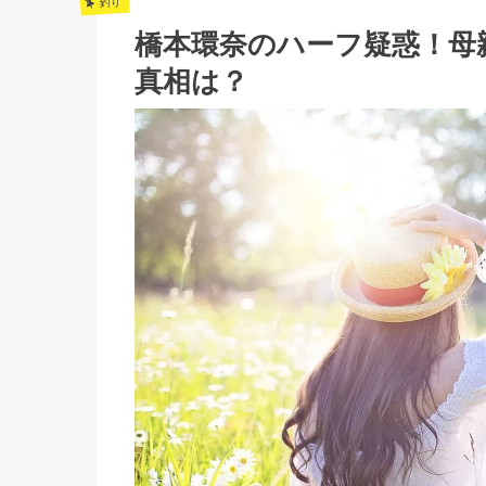
釣り
橋本環奈のハーフ疑惑！母
真相は？