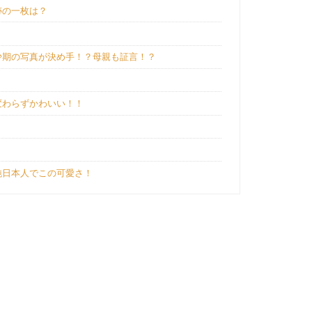
跡の一枚は？
少期の写真が決め手！？母親も証言！？
変わらずかわいい！！
純日本人でこの可愛さ！