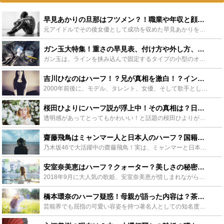
早見あかりの旦那はフツメン？！職業や年収と顔画像に馴れ初めも紹介！ - Leisurego(レジャーゴー)
元アイドルでその後女優として成功を収めた早見あかりをご存知でしょうか。最近、早見あかりの旦那が話題になっています。この記事では、噂の旦那の職業や稼ぎ、それにルックスについて迫っていきます。また、二人...
ガン玉大特集！重さの早見表、付け方や外し方、おすすめ商品も！ - Leisurego(レジャーゴー)
ガン玉は、ラインを挟み込んで固定するタイプの小型のオモリです。このような軽いオモリを使う釣り方は繊細な場合が多く、使用方法が釣果に多大な影響を及ぼします。この記事では、重さを早見表で解説すると共に、...
吉川ひなのはハーフ！？兄が真相を激白！？インスタグラムが話題に！ - Leisurego(レジャーゴー)
2000年前後に、モデル、タレント、女優、そして歌手として活躍した「吉川ひなの」さんをご存知でしょうか？ハーフっぽい顔立ちがかわいらしく男女問わず人気を集めていましたが、果たして吉川ひなのさんは「ハ...
桜田ひよりにハーフ説が浮上中！その真相は？日本人離れの可愛さとは？ - Leisurego(レジャーゴー)
透明感があってとってもかわいい！と話題の桜田ひよりが、ハーフなのでは？とする説が浮上しています。若くしてドラマや映画で活躍する桜田ひよりの、ハーフ説や彼氏に関する噂の真相、そして現在と今後の彼女の活...
齋藤飛鳥はミャンマー人と日本人のハーフ？国籍は？母親は外国人？ - Leisurego(レジャーゴー)
乃木坂46で大活躍中の齋藤飛鳥！実は、ミャンマーと日本のハーフ！小顔すぎると話題に！その理由はミャンマーとのハーフだから？そして齋藤飛鳥は芸名？本名？ミャンマーとのハーフである彼女の本名や家族につい...
安室奈美恵はハーフ？クォーター？美しさの秘密は海外の血？引退後の現在も - Leisurego(レジャーゴー)
2018年9月に大人気の歌姫、安室奈美恵が惜しまれながら引退しました。ヒット曲を次々歌い、ダンスも素晴らしい方でした。ハーフの様な安室奈美恵の衰えない美貌に、憧れる方も多いはずです。そんな彼女の美し...
橋本環奈のハーフ疑惑！母親が語った内容は？茶色い瞳の真相は？ - Leisurego(レジャーゴー)
芸能界でも屈指の可愛い容姿を持つ著名人としての知名度を持つ橋本環奈。実は橋本環奈にハーフ疑いが浮上しており、その美しさに関係があるのではと噂が立っているんです。今回は、そんな彼女のハーフの噂に関し、...