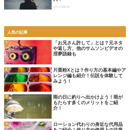
leisurego.jp
人気の記事
「お兄さん許して」とは？元ネタ
や返し方、他のサムソンビデオの
淫夢語録も
片栗粉Xとは？作り方の基本編やア
レンジ編も紹介！伝説を体験して
みよう！
雨の日に釣りへ出かけよう！雨が
もたらす多くのメリットをご紹
介！
ローション代わりの身近な代用品
をご紹介！作り方や使用上の注意