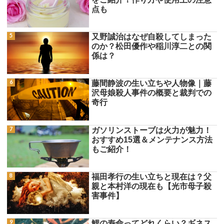
点も
又野誠治はなぜ自殺してしまった
のか？松田優作や稲川淳二との関
係は？
藤間静波の生い立ちや人物像｜藤
沢母娘殺人事件の概要と裁判での
奇行
ガソリンストーブは火力が魅力！
おすすめ15選＆メンテナンス方法
もご紹介！
福田孝行の生い立ちと現在は？父
親と本村洋の現在も【光市母子殺
害事件】
鯉の寿命ってどれくらい？ギネス