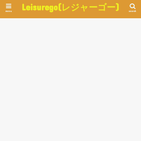
Leisurego(レジャーゴー)
menu
search