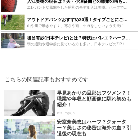
入江美樹の現在は？夫・小澤征爾との離婚の噂も？息子と娘の今も紹介 - Leisurego(レジャーゴー)
エレガントな風貌をした昭和のモデル入江美樹。ハーフで生まれ当時から他の日本人女性とは全く違うオーラと輝き放ち、家族や親戚も著名人が多いです。現在は夫の小澤征爾と離婚も囁かれています。今回は入江美樹の...
アウトドアパンツおすすめ20選！タイプごとにご紹介 - Leisurego(レジャーゴー)
山や川で動きやすく、寒さや雨、ケガをしないよう丈夫に作られたアウトドアパンツ。その機能性だけでなく、デザインも優れていることから、普段着として利用する人も多いでしょう。その中でも人気のアウトドアパン...
後呂有紗(日本テレビ)とは？特技はバレエ？ハーフって本当？彼氏情報も - Leisurego(レジャーゴー)
朝の通勤や通学前に見ている方も多い、日本テレビのZIP！で可愛いと話題の後呂有紗をご存知でしょうか。ハーフのような顔立ちでZIP！でも披露したバレエが得意な、後呂有紗は人気上昇中のアナウンサーです。...
こちらの関連記事もおすすめです
早見あかりの旦那はフツメン？！
職業や年収と顔画像に馴れ初めも
紹介！
leisurego.jp
安室奈美恵はハーフ？クォータ
ー？美しさの秘密は海外の血？引
退後の現在も