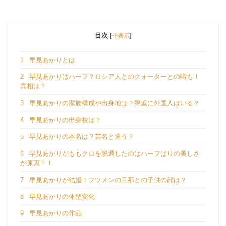
目次
[
非表示
]
1
早見あかりとは
2
早見あかりはハーフ？ロシア人とのクォーターとの噂も！
真相は？
3
早見あかりの家族構成や出身地は？親戚に外国人はいる？
4
早見あかりの出身校は？
5
早見あかりの本名は？芸名と違う？
6
早見あかりがももクロを脱退したのはハーフばりの美しさ
が原因？！
7
早見あかりが結婚！フツメンの旦那との子供の顔は？
8
早見あかりの体型変化
9
早見あかりの作品