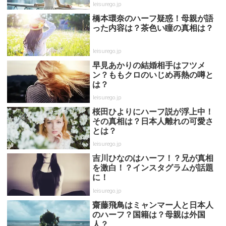
leisurego.jp
橋本環奈のハーフ疑惑！母親が語
った内容は？茶色い瞳の真相は？
leisurego.jp
早見あかりの結婚相手はフツメ
ン？ももクロのいじめ再熱の噂と
は？
leisurego.jp
桜田ひよりにハーフ説が浮上中！
その真相は？日本人離れの可愛さ
とは？
leisurego.jp
吉川ひなのはハーフ！？兄が真相
を激白！？インスタグラムが話題
に！
leisurego.jp
齋藤飛鳥はミャンマー人と日本人
のハーフ？国籍は？母親は外国
人？