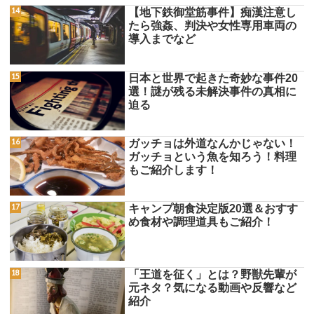
【地下鉄御堂筋事件】痴漢注意し
たら強姦、判決や女性専用車両の
導入までなど
日本と世界で起きた奇妙な事件20
選！謎が残る未解決事件の真相に
迫る
ガッチョは外道なんかじゃない！
ガッチョという魚を知ろう！料理
もご紹介します！
キャンプ朝食決定版20選＆おすす
め食材や調理道具もご紹介！
「王道を征く」とは？野獣先輩が
元ネタ？気になる動画や反響など
紹介