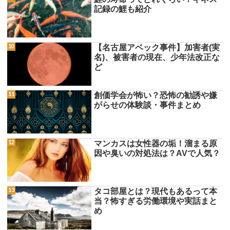
記録の鯉も紹介
【名古屋アベック事件】加害者(実
名)、被害者の現在、少年法改正な
ど
創価学会が怖い？恐怖の勧誘や嫌
がらせの体験談・事件まとめ
マンカスは女性器の垢！溜まる原
因や臭いの対処法は？AVで人気？
タコ部屋とは？現代もあるって本
当？怖すぎる労働環境や実話まと
め