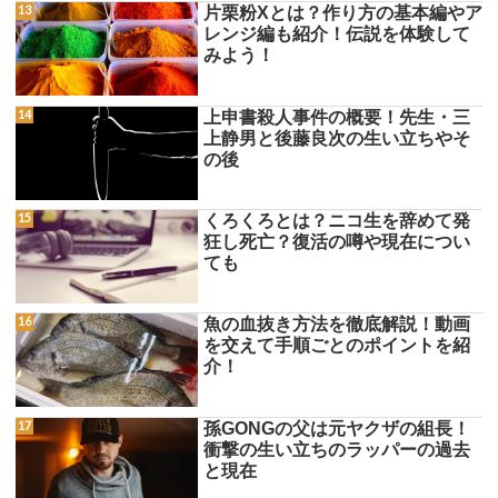
片栗粉Xとは？作り方の基本編やア
レンジ編も紹介！伝説を体験して
みよう！
上申書殺人事件の概要！先生・三
上静男と後藤良次の生い立ちやそ
の後
くろくろとは？ニコ生を辞めて発
狂し死亡？復活の噂や現在につい
ても
魚の血抜き方法を徹底解説！動画
を交えて手順ごとのポイントを紹
介！
孫GONGの父は元ヤクザの組長！
衝撃の生い立ちのラッパーの過去
と現在