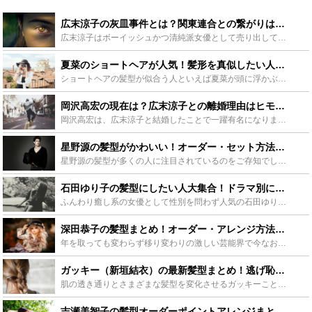
広末涼子の灰皿事件とは？関東連合との繋がりは？黒い噂の真相と現在に迫る - Leisurego(レジャーゴー)
広末涼子はボーイッシュかつ清純派女優として売り出していましたが、いわゆる灰皿事件が起きた時期から奇行や黒い噂が目立つようになりました。この記事では、広末涼子の灰皿事件の概要や噂の真相に迫ります。また...
夏菜のショートヘアが人気！髪形を真似したい人へオーダー法などを紹介 - Leisurego(レジャーゴー)
ショートヘアの髪型が似合う人といえば夏菜が頭に浮かぶ人も多いのでは？この夏に向けても夏菜のショートヘアを真似したい女子が急増中！オーダーのコツからショートの髪型の手入れの仕方まで、存分にご紹介します...
岡沢高宏の現在は？広末涼子との離婚理由はヒモだったから！？ - Leisurego(レジャーゴー)
岡沢高宏は、広末涼子と結婚したことで一躍有名になりました。そんな岡沢高宏のプロフィール・経歴や離婚に至った訳、またその後の長澤まさみとの恋愛などについてまとめました。また、黒い噂のある関東連合との関...
星野源の髪型がかわいい！オーダー・セット方法に最新おでこ出しヘアも - Leisurego(レジャーゴー)
星野源の髪型が多くの人に注目されているのをご存知でしょうか？普段からおしゃれでかわいい印象の彼ですが、ドラマなどで見せるかっこいい姿は視聴者を虜に…。そんな星野源の髪型を取り入れる為のポイントや、2...
石田ゆり子の髪型にしたい人大集合！ドラマ別にヘアスタイルを大解剖！ - Leisurego(レジャーゴー)
ふんわり癒し系の女優として性別を問わず人気の石田ゆり子さん。年齢を感じさせず、いつまでもかわいい少女のような彼女は女性にとってあこがれの存在です。ナチュラルな石田ゆり子風の髪型になりたいと思っている...
深田恭子の髪型まとめ！オーダー・アレンジ方法は？ルパンの娘も大解剖！ - Leisurego(レジャーゴー)
年を取っても変わらず移り変わりの激しい芸能界で今なお活躍し続けるかわいい深田恭子ですが髪型もとても似合っていて真似する女子は非常に多いです。今回は髪型の紹介とヘアスタイルのやり方など憧れの深田恭子に...
ガッキー（新垣結衣）の最新髪型まとめ！逃げ恥やけもなれヘアのオーダー方法も - Leisurego(レジャーゴー)
肌の透き通りとさまざまな髪型を変化させるガッキーこと新垣結衣ですが、彼女はいくら歳をとっても変わらない、そして美しい素肌を見せてくれます。そんななんか女優であるガッキーの、テレビの役ごとに違う髪型を...
吉瀬美智子の髪型オーダーポイントアレンジまとめ！失敗しない方法とは？ - Leisurego(レジャーゴー)