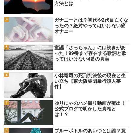
方法とは
ガナニーとは？初代や2代目亡くな
ったの？絶対やってはいけない癌
オナニー
童謡「さっちゃん」には続きがあ
った！99番まで存在する歌詞と歌
ってはいけない4番の真実
小林竜司の死刑判決後の現在と生
い立ち【東大阪集団暴行殺人事
件】
ゆりにゃのハメ撮り動画が流出！
公式ブログで明かした真相と
は！？
ブルーボトルのあいつとは誰？意