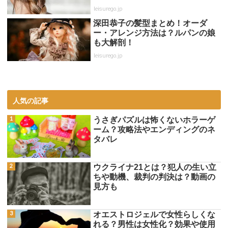
leisurego.jp
深田恭子の髪型まとめ！オーダ
ー・アレンジ方法は？ルパンの娘
も大解剖！
leisurego.jp
人気の記事
うさぎパズルは怖くないホラーゲ
ーム？攻略法やエンディングのネ
タバレ
ウクライナ21とは？犯人の生い立
ちや動機、裁判の判決は？動画の
見方も
オエストロジェルで女性らしくな
れる？男性は女性化？効果や使用