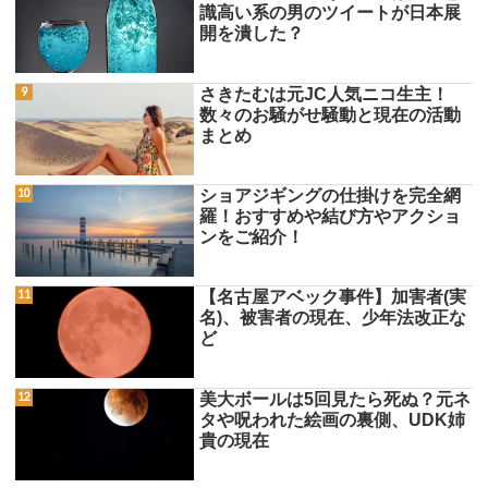
識高い系の男のツイートが日本展
開を潰した？
さきたむは元JC人気ニコ生主！
数々のお騒がせ騒動と現在の活動
まとめ
ショアジギングの仕掛けを完全網
羅！おすすめや結び方やアクショ
ンをご紹介！
【名古屋アベック事件】加害者(実
名)、被害者の現在、少年法改正な
ど
美大ボールは5回見たら死ぬ？元ネ
タや呪われた絵画の裏側、UDK姉
貴の現在