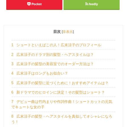
Pocket
feedly
目次
[
非表示
]
1
ショートといえばこの人！広末涼子のプロフィール
2
広末涼子のドラマ別の髪型・ヘアスタイルは？
3
広末涼子の髪型の美容室でのオーダー方法は？
4
広末涼子はロングもお似合い？
5
広末涼子の髪型に近づくために！おすすめアイテムは？
6
新ドラマでのヒロインに決定！その髪型はショート？
7
デビュー曲は竹内まりや作詞作曲！ショートカットの元気
でキュートな女の子
8
広末涼子の髪型・ヘアスタイルを真似してオシャレになろ
う！