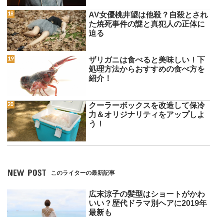
AV女優桃井望は他殺？自殺とされ
た焼死事件の謎と真犯人の正体に
迫る
ザリガニは食べると美味しい！下
処理方法からおすすめの食べ方を
紹介！
クーラーボックスを改造して保冷
力＆オリジナリティをアップしよ
う！
NEW POST
このライターの最新記事
広末涼子の髪型はショートがかわ
いい？歴代ドラマ別ヘアに2019年
最新も