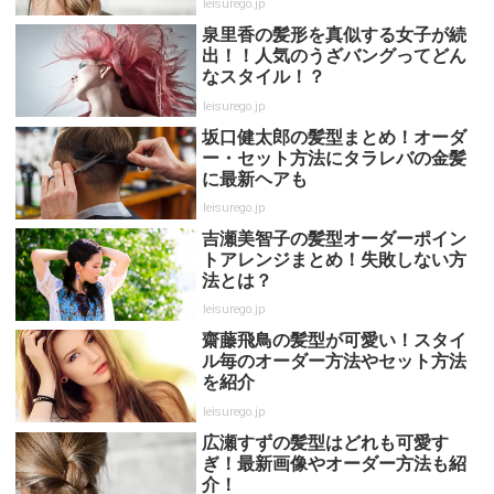
leisurego.jp
泉里香の髪形を真似する女子が続
出！！人気のうざバングってどん
なスタイル！？
leisurego.jp
坂口健太郎の髪型まとめ！オーダ
ー・セット方法にタラレバの金髪
に最新ヘアも
leisurego.jp
吉瀬美智子の髪型オーダーポイン
トアレンジまとめ！失敗しない方
法とは？
leisurego.jp
齋藤飛鳥の髪型が可愛い！スタイ
ル毎のオーダー方法やセット方法
を紹介
leisurego.jp
広瀬すずの髪型はどれも可愛す
ぎ！最新画像やオーダー方法も紹
介！