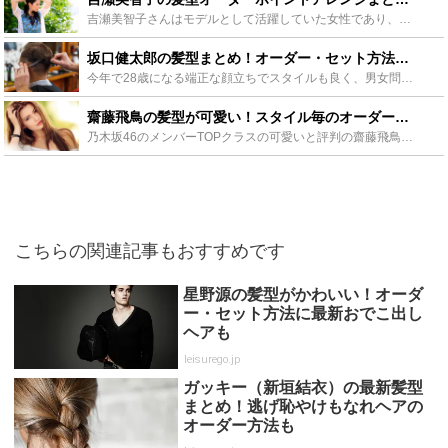
吉瀬美智子さんはモデルとして活躍していた女性であり、今では女優や声優と幅広く活躍するタレントです。元モデルとしての美容センスを生かした髪型のアレンジの数々には目を見張ります。吉瀬美智子から学ぶ黒髪ア...
坂口健太郎の髪型まとめ！オーダー・セット方法にタラレバの金髪に最新ヘアも - Leisurego(レジャーゴー)
今年で28歳になる端正な顔立ちでスタイルも良く、男女問わず支持されているモデル・俳優の坂口健太郎。役者として出演する作品によって髪型を変え、その都度SNS上で話題となっています。オシャレで今どきの坂...
齋藤飛鳥の髪型が可愛い！スタイル毎のオーダー方法やセット方法を紹介 - Leisurego(レジャーゴー)
乃木坂46のメンバーTOPクラスの可愛いと評判の齋藤飛鳥さんですが、新シングルごとの髪型が可愛いと評判になっています。この記事では齋藤飛鳥さんの可愛い髪型についてオーダー方法やセットのコツについて画...
こちらの関連記事もおすすめです
星野源の髪型がかわいい！オーダ
ー・セット方法に最新おでこ出し
ヘアも
leisurego.jp
ガッキー（新垣結衣）の最新髪型
まとめ！逃げ恥やけもなれヘアの
オーダー方法も