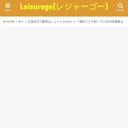
Leisurego(レジャーゴー)
menu
search
HOME
釣り
広末涼子の髪型はショートがかわいい？歴代ドラマ別ヘアに2019年最新も