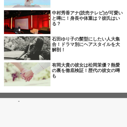
中村秀香アナ(読売テレビ)が可愛い
と噂に！身長や体重は？彼氏はい
る？
石田ゆり子の髪型にしたい人大集
合！ドラマ別にヘアスタイルを大
解剖！
有岡大貴の彼女は松岡茉優？熱愛
の裏を徹底検証！歴代の彼女の噂
も
"