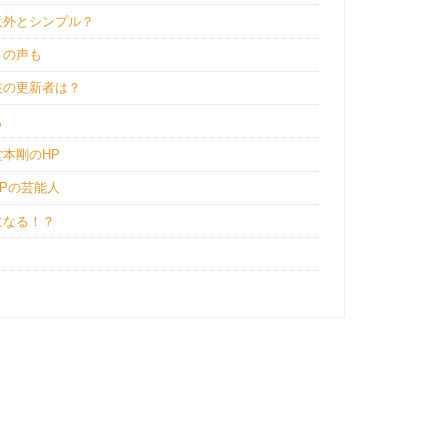
意外とシンプル？
との声も
在の更新者は？
も
本剛のHP
Pの芸能人
になる！？