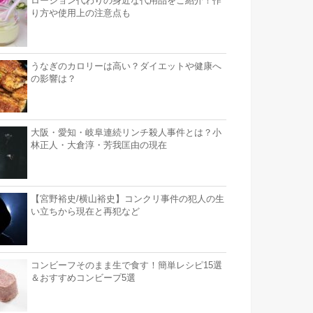
ローション代わりの身近な代用品をご紹介！作
り方や使用上の注意点も
うなぎのカロリーは高い？ダイエットや健康へ
の影響は？
大阪・愛知・岐阜連続リンチ殺人事件とは？小
林正人・大倉淳・芳我匡由の現在
【宮野裕史/横山裕史】コンクリ事件の犯人の生
い立ちから現在と再犯など
コンビーフそのまま生で食す！簡単レシピ15選
＆おすすめコンビープ5選