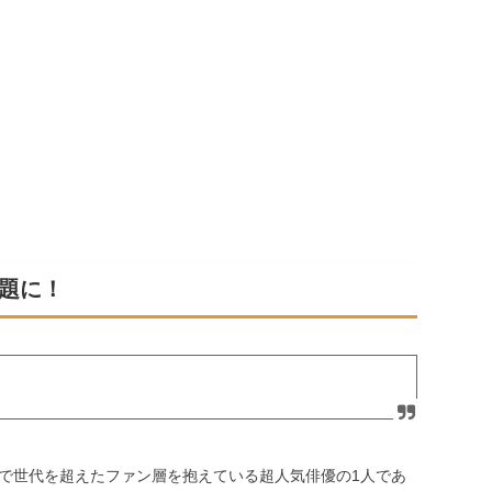
題に！
で世代を超えたファン層を抱えている超人気俳優の
1
人であ