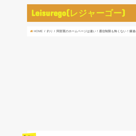
Leisurego(レジャーゴー)
HOME
釣り
阿部寛のホームページは速い！通信制限も怖くない！爆速