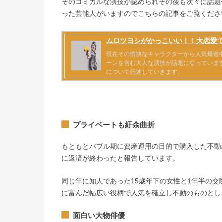
そのコミカルな演技が認められその後も次々に話題
った芸能人がいますのでこちらの記事をご覧くださ
プライベートも紆余曲折
もともとバブル期に資産運用の目的で購入した不動
に返済が終わったと報告しています。
同じ年に知人であった
15
歳年下の女性と
1
年半の交
に富んだ幅広い役柄で人気を確立し不動のものとし
面白い大物俳優