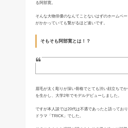
る阿部寛。
そんな大物俳優のなんてことないはずのホームペー
がかかっていても繋がるほど速いです。
そもそも阿部寛とは！？
眉毛が太く彫りが深い骨格でとても渋い顔立ちでか
を生かし、大学
2
年でモデルデビューしました。
ですが本人談では
20
代は不遇であったと語っており
ドラマ「
TRICK
」でした。