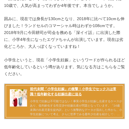
10歳で、人気が高まってわずか4年後です。本当でしょうか。
因みに、現在では身長が130cmとなり、2018年に比べて10cmも伸
びました！ランドセルのコマーシャル時はわずか108cmです。
2018年9月に今田耕司が司会を務める「深イイ話」に出演した際
に、小学4年生になったエヴァちゃんが出演しています。現在は劣
化どころか、大人っぽくなっていますね！
小学生というと、現在「小学生妊娠」というワードが作られるほど
低年齢化しているという噂があります。気になる方はこちらをご覧
ください。