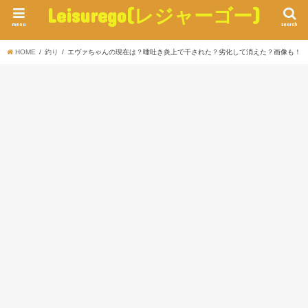
Leisurego(レジャーゴー)
menu
search
HOME
釣り
エヴァちゃんの現在は？唾吐き炎上で干された？劣化して消えた？画像も！