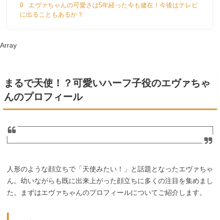
9
エヴァちゃんの可愛さは5年経った今も健在！今後はテレビ
に出ることもあるか？
Array
まるで天使！？可愛いハーフ子役のエヴァちゃ
んのプロフィール
人形のような顔立ちで「天使みたい！」と話題となったエヴァちゃ
ん。幼いながらも既に出来上がった顔立ちに多くの注目を集めまし
た。まずはエヴァちゃんのプロフィールについてご紹介します。