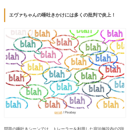
エヴァちゃんの唾吐きかけには多くの批判で炎上！
geralt
/ Pixabay
問題の唾吐きシーンでは、トレーラーを利用した宿泊施設内の2段