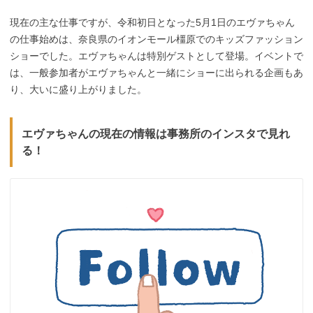
現在の主な仕事ですが、令和初日となった5月1日のエヴァちゃん
の仕事始めは、奈良県のイオンモール橿原でのキッズファッション
ショーでした。エヴァちゃんは特別ゲストとして登場。イベントで
は、一般参加者がエヴァちゃんと一緒にショーに出られる企画もあ
り、大いに盛り上がりました。
エヴァちゃんの現在の情報は事務所のインスタで見れ
る！