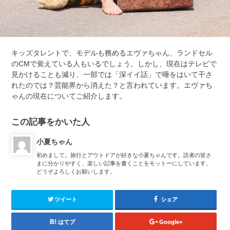
キッズタレントで、モデルも務めるエヴァちゃん、ランドセル
のCMで覚えている人もいるでしょう。しかし、現在はテレビで
見かけることも減り、一部では「深イイ話」で唾をはいて干さ
れたのでは？芸能界から消えた？と言われています。エヴァち
ゃんの現在についてご紹介します。
この記事をかいた人
小夏ちゃん
初めまして。旅行とアウトドアが好きな小夏ちゃんです。読者の皆さ
まに分かりやすく、楽しい記事を書くことをモットーにしています。
どうぞよろしくお願いします。
ツイート
シェア
はてブ
Google+