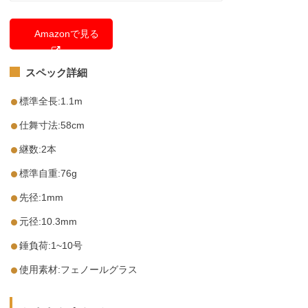
Amazonで見る
スペック詳細
標準全長:1.1m
仕舞寸法:58cm
継数:2本
標準自重:76g
先径:1mm
元径:10.3mm
錘負荷:1~10号
使用素材:フェノールグラス