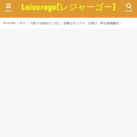
Leisurego(レジャーゴー)
menu
search
HOME
釣り
穴釣りを始めたい方に！必要なタックル、仕掛け、餌を徹底解説！