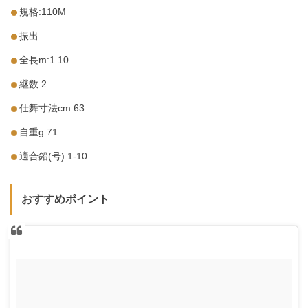
規格:110M
振出
全長m:1.10
継数:2
仕舞寸法cm:63
自重g:71
適合鉛(号):1-10
おすすめポイント