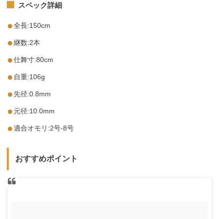
スペック詳細
全長:150cm
継数:2本
仕舞寸:80cm
自重:106g
先径:0.8mm
元径:10.0mm
適合オモリ:2号-8号
おすすめポイント