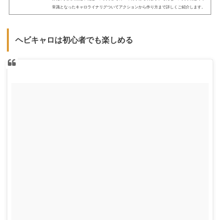
常識となったキャロライナリグついてアクションから作り方まで詳しくご紹介します。
キャロライナリグとは？種類によって呼ばれ方が違うキャロライナリグとは一体何なの
でしょうか？リグとは仕掛けのことを意味し、キャロライナリグは仕掛けの種類にあた
ります。正式名はサウスキャロライナリグ、通称キャロライナリグと呼ばれており、そ
ヘビキャロは初心者でも楽しめる
の中でも軽いシンカーを使う場...