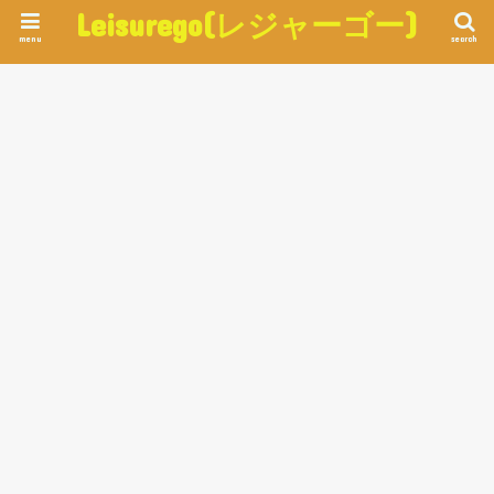
Leisurego(レジャーゴー)
menu
search