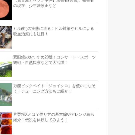
【名古屋アベック事件】加害者(実名)、被害者
の現在、少年法改正など
ヒル(蛭)の実態に迫る！ヒル対策やヒルによる
吸血治療にも注目！
双眼鏡のおすすめ20選！コンサート・スポーツ
観戦・自然観察などで大活躍！
万能ビックベイト「ジョイクロ」を使いこなそ
う！チューニング方法もご紹介！
片栗粉Xとは？作り方の基本編やアレンジ編も
紹介！伝説を体験してみよう！