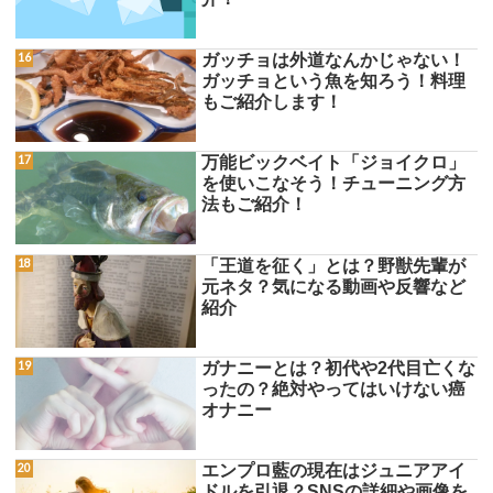
ガッチョは外道なんかじゃない！
ガッチョという魚を知ろう！料理
もご紹介します！
万能ビックベイト「ジョイクロ」
を使いこなそう！チューニング方
法もご紹介！
「王道を征く」とは？野獣先輩が
元ネタ？気になる動画や反響など
紹介
ガナニーとは？初代や2代目亡くな
ったの？絶対やってはいけない癌
オナニー
エンプロ藍の現在はジュニアアイ
ドルを引退？SNSの詳細や画像を