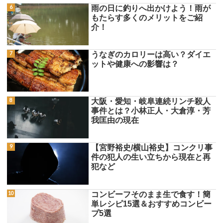
雨の日に釣りへ出かけよう！雨が
もたらす多くのメリットをご紹
介！
うなぎのカロリーは高い？ダイエ
ットや健康への影響は？
大阪・愛知・岐阜連続リンチ殺人
事件とは？小林正人・大倉淳・芳
我匡由の現在
【宮野裕史/横山裕史】コンクリ事
件の犯人の生い立ちから現在と再
犯など
コンビーフそのまま生で食す！簡
単レシピ15選＆おすすめコンビー
プ5選