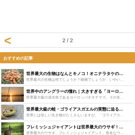
2 / 2
おすすめの記事
世界最大の生物はなんとキノコ！オニナラタケの巨大さとその生態をご紹介 - Leisurego(レジャーゴー)
世界最大の生物は何でしょうか？植物でしょうか、いやいや動物でしょう！と考えますよね。実は最大の生物はキノコの一種「オニナラタケ」です。なぜオニナラタケが世界『最大』の生物なのでしょうか？この記事では...
世界中のアングラーの憧れ｜大きすぎる「ヨーロッパオオナマズ」の生態は？ - Leisurego(レジャーゴー)
世界最大級の淡水魚であるヨーロッパオオナマズ。その生態は最大３～４メートルに上り、ハトや小型犬なら丸呑みにする獰猛さを持ち合わせています。一方で世界中のアングラ―に愛されるゲームフィッシュとして人気...
世界最大級の蛙・ゴライアスガエルの実態に迫る！飼育方法も要チェック！ - Leisurego(レジャーゴー)
世界には珍しい生き物がたくさんいますが、「ゴライアスガエル」は、世界最大級の大きさのカエルとして有名です。なんと大人になると人間の赤ちゃんほどのサイズにまで成長し、見るものを圧倒します。ここでは、そ...
フレミッシュジャイアントは世界最大のウサギ！特徴や飼育方法、販売店や値段も - Leisurego(レジャーゴー)
世界最大のウサギ、フレミッシュジャイアント。有名なウサギなので聞いたことがある人も多いのではないでしょうか？この記事ではフレミッシュジャイアントを販売しているお店や販売価格、飼育時に注意する点、飼育...