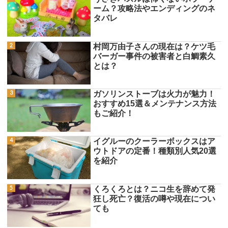
ーム？攻略法やエンディングのネ
タバレ
村岡万由子さんの現在は？ケツ毛
バーガー事件の被害者と白鯛素久
とは？
ガソリンストーブは火力が魅力！
おすすめ15選＆メンテナンス方法
もご紹介！
イグルーのクーラーボックスはア
ウトドアの定番！種類別人気20選
を紹介
くろくろとは？ニコ生を辞めて発
狂し死亡？復活の噂や現在につい
ても