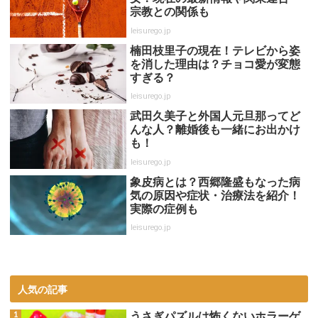
宗教との関係も
leisurego.jp
楠田枝里子の現在！テレビから姿
を消した理由は？チョコ愛が変態
すぎる？
leisurego.jp
武田久美子と外国人元旦那ってど
んな人？離婚後も一緒にお出かけ
も！
leisurego.jp
象皮病とは？西郷隆盛もなった病
気の原因や症状・治療法を紹介！
実際の症例も
leisurego.jp
人気の記事
うさぎパズルは怖くないホラーゲ