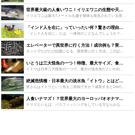
世界最大級の人食いワニ！イリエワニの生態や天敵に迫る！日本軍とも関係があった？ - Leisurego(レジャーゴー)
イリエワニは最大7メートルを越す個体も発見されている世界最大級のワニです。その性格はどう猛で恐ろしく、数多くの人が犠牲になったと言われています。意外にも日本との関わりが深いイリエワニの生態や天敵、日...
「インド人を右に」っていったい何？驚きの理由と意味、親しまれる理由とは？ - Leisurego(レジャーゴー)
「インド人を右に」とは、一体何のことなんでしょうか？何故インド人？右にとはどうすることなのか、1997年から伝説となって語り継がれるこの謎の言葉が誕生した背景や意味について詳しくご紹介します。 「右...
エレベーターで異世界に行く方法！成功例も？実際の体験談とその考察 - Leisurego(レジャーゴー)
ネットでたびたび話題になる、異世界に行く方法。この記事ではエレベーターで異世界にいく方法を解説します。多くの人が実践して成功したという意見もあります。はたして本当にエレベーターで異世界にいくことがで...
いとうは三大怪魚の一つ！特徴、最大サイズ、食味、釣り方についてご紹介 - Leisurego(レジャーゴー)
イトウは日本三大怪魚の一つで、最大の淡水魚だといわれています。そんなイトウは北海道でクマを飲み込んだなど、伝説もある魚です。この記事ではそんないとうの特徴や生態、味や最大サイズなどについて紹介してい...
絶滅危惧種・日本最大の淡水魚「イトウ」とはどんな魚？魚が熊を食べた？ - Leisurego(レジャーゴー)
皆さんはイトウという魚をご存知ですか？成長すると1mの体長になる日本では最大級の淡水魚で「幻の魚」とも呼ばれています。なんと湖に飛び込んできた熊を食べたというイトウの伝説もあります。今回はそのイトウ...
人食いナマズ！？世界最大のヨーロッパオオナマズの生態を解説！日本にもいる？ - Leisurego(レジャーゴー)
ナマズといえば、バスフィッシングをしている方ならおなじみの魚ですが、今回紹介するのはその名もヨーロッパオオナマズ、世界最大のナマズです。そのヨーロッパオオナマズが日本に生息しているとまことしやかに囁...