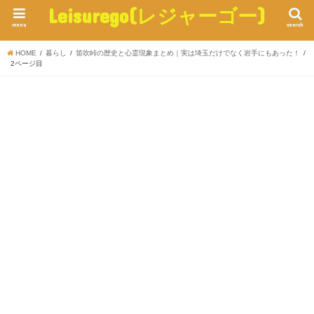
Leisurego(レジャーゴー)
menu
search
HOME
暮らし
笛吹峠の歴史と心霊現象まとめ｜実は埼玉だけでなく岩手にもあった！
2ページ目