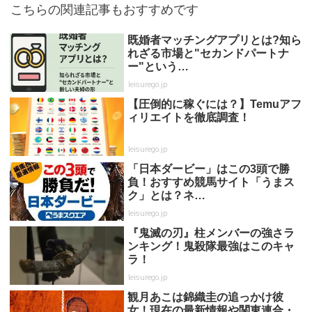
こちらの関連記事もおすすめです
既婚者マッチングアプリとは?知ら
れざる市場と"セカンドパートナ
ー"という…
leisurego.jp
【圧倒的に稼ぐには？】Temuアフ
ィリエイトを徹底調査！
leisurego.jp
「日本ダービー」はこの3頭で勝
負！おすすめ競馬サイト「うまス
ク」とは？ネ…
leisurego.jp
『鬼滅の刃』柱メンバーの強さラ
ンキング！鬼殺隊最強はこのキャ
ラ！
leisurego.jp
観月あこは錦織圭の追っかけ彼
女！現在の最新情報や関東連合・