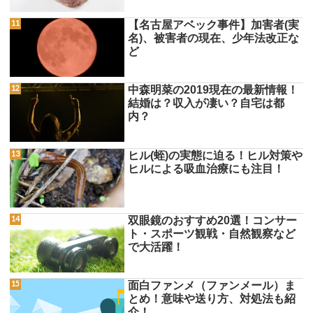
【名古屋アベック事件】加害者(実
名)、被害者の現在、少年法改正な
ど
中森明菜の2019現在の最新情報！
結婚は？収入が凄い？自宅は都
内？
ヒル(蛭)の実態に迫る！ヒル対策や
ヒルによる吸血治療にも注目！
双眼鏡のおすすめ20選！コンサー
ト・スポーツ観戦・自然観察など
で大活躍！
面白ファンメ（ファンメール）ま
とめ！意味や送り方、対処法も紹
介！