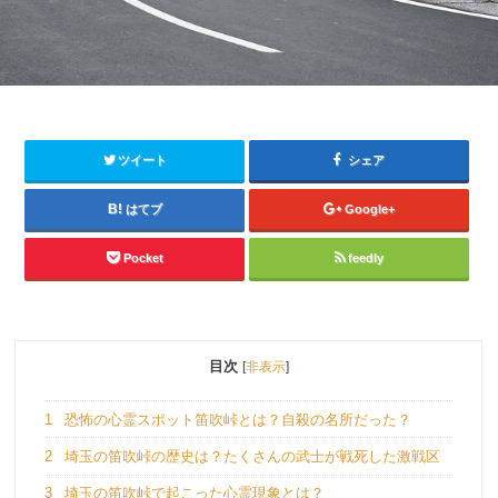
ツイート
シェア
はてブ
Google+
Pocket
feedly
目次
[
非表示
]
1
恐怖の心霊スポット笛吹峠とは？自殺の名所だった？
2
埼玉の笛吹峠の歴史は？たくさんの武士が戦死した激戦区
3
埼玉の笛吹峠で起こった心霊現象とは？