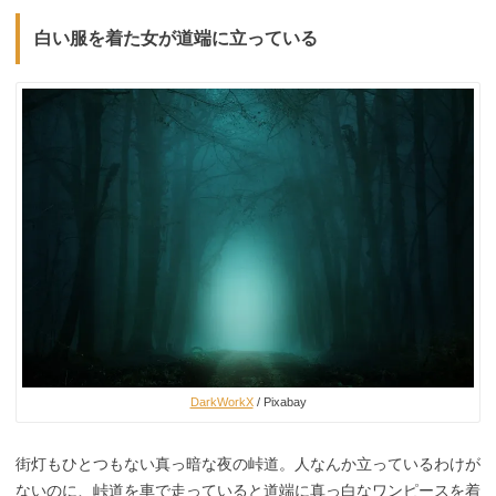
白い服を着た女が道端に立っている
DarkWorkX
/ Pixabay
街灯もひとつもない真っ暗な夜の峠道。人なんか立っているわけが
ないのに、峠道を車で走っていると道端に真っ白なワンピースを着