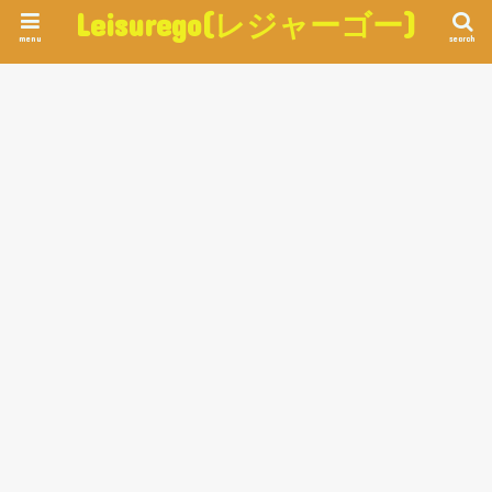
Leisurego(レジャーゴー)
menu
search