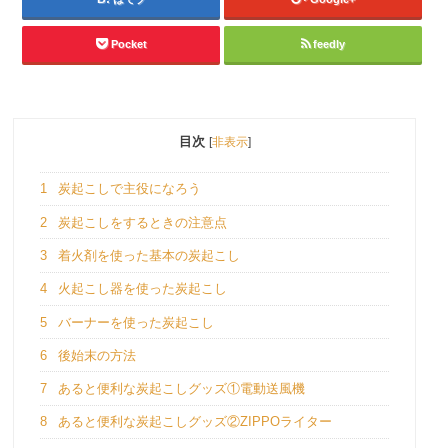
Pocket
feedly
目次
[
非表示
]
1
炭起こしで主役になろう
2
炭起こしをするときの注意点
3
着火剤を使った基本の炭起こし
4
火起こし器を使った炭起こし
5
バーナーを使った炭起こし
6
後始末の方法
7
あると便利な炭起こしグッズ①電動送風機
8
あると便利な炭起こしグッズ②ZIPPOライター