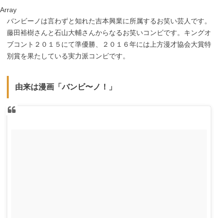
Array
バンビーノは言わずと知れた吉本興業に所属するお笑い芸人です。
藤田裕樹さんと石山大輔さんからなるお笑いコンビです。キングオ
ブコント２０１５にて準優勝、２０１６年には上方漫才協会大賞特
別賞を果たしている実力派コンビです。
由来は漫画「バンビ〜ノ！」