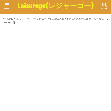
Leisurego(レジャーゴー)
menu
search
HOME
暮らし
バンビーノのニーブラの意味とは？不意にされた時のかわし方も解説！
2ページ目