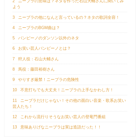
2
ニーブラの意味は？ネタを作った石山大輔さんに聞いてみ
よう
3
ニーブラの他になんと言っているの？ネタの歌詞全容！
4
ニーブラのBGM曲は？
5
バンビーノのダンソン以外のネタ
6
お笑い芸人バンビーノとは？
7
狩人役：石山大輔さん
8
馬役：藤田裕樹さん
9
やりすぎ厳禁！ニーブラの危険性
10
不意打ちでも大丈夫！ニーブラの上手なかわし方！
11
ニーブラだけじゃない！その他の面白い音楽・歌系お笑い
芸人たち！
12
これから流行りそうなお笑い芸人の登竜門番組
13
意味ありげなニーブラは実は造語だった！！