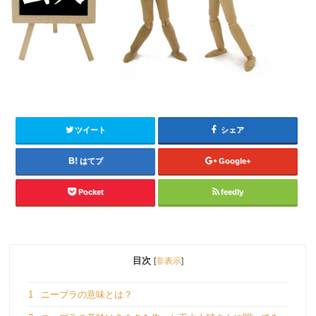
ツイート
シェア
はてブ
Google+
Pocket
feedly
目次
[
非表示
]
1
ニーブラの意味とは？