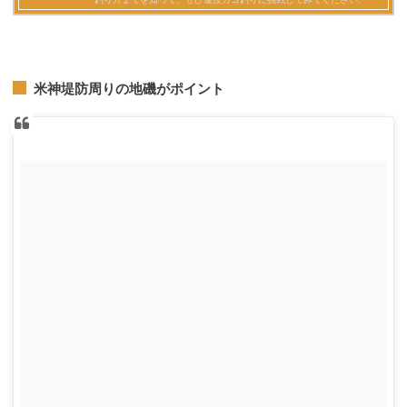
米神堤防周りの地磯がポイント