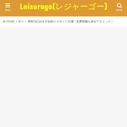
Leisurego(レジャーゴー)
menu
search
HOME
釣り
神奈川のおすすめ釣りスポット15選！釣果情報も併せてチェック！