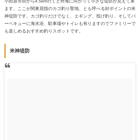
小田原市街から4.5km行くと外海に向かって小さな堤防が見えて来
ます。ここが関東屈指のカゴ釣り聖地、とも呼べる好ポイントの米
神堤防です。カゴ釣りだけでなく、エギング、投げ釣り、そしてバ
ーベキューに海水浴、駐車場やトイレも有りますのでファミリーで
も楽しめるおすすめ釣りスポットです。
米神堤防