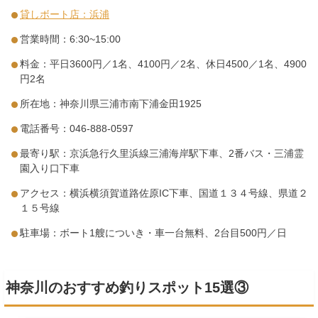
貸しボート店：浜浦
営業時間：6:30~15:00
料金：平日3600円／1名、4100円／2名、休日4500／1名、4900
円2名
所在地：神奈川県三浦市南下浦金田1925
電話番号：046-888-0597
最寄り駅：京浜急行久里浜線三浦海岸駅下車、2番バス・三浦霊
園入り口下車
アクセス：横浜横須賀道路佐原IC下車、国道１３４号線、県道２
１５号線
駐車場：ボート1艘についき・車一台無料、2台目500円／日
神奈川のおすすめ釣りスポット15選③