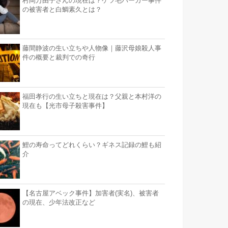
村岡万由子さんの現在は？ケツ毛バーガー事件
の被害者と白鯛素久とは？
藤間静波の生い立ちや人物像｜藤沢母娘殺人事
件の概要と裁判での奇行
福田孝行の生い立ちと現在は？父親と本村洋の
現在も【光市母子殺害事件】
鯉の寿命ってどれくらい？ギネス記録の鯉も紹
介
【名古屋アベック事件】加害者(実名)、被害者
の現在、少年法改正など