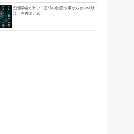
創価学会が怖い？恐怖の勧誘や嫌がらせの体験
談・事件まとめ