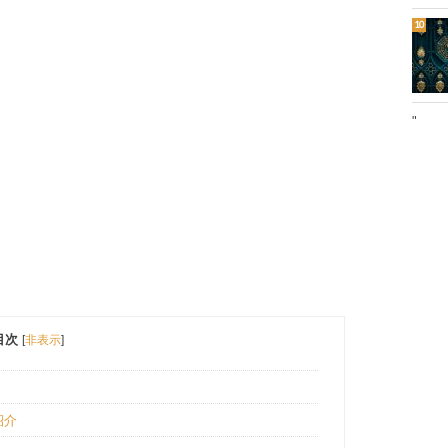
"
目次
[
非表示
]
紹介