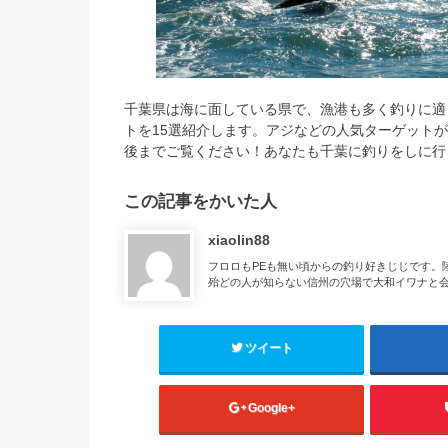
千葉県は海に面している県で、漁港も多く釣りに適
トを15選紹介します。アジなどの人気ターゲット
後までご覧ください！あなたも千葉に釣りをしに行
この記事をかいた人
xiaolin88
フロロもPEも無い頃からの釣り好きじじです。
殆どの人が知らない信州の穴場で大和イワナと
ツイート
Google+