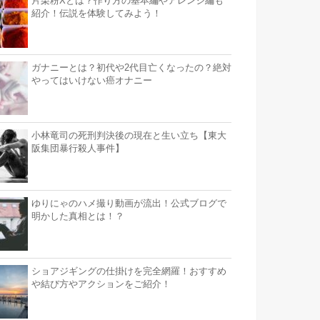
片栗粉Xとは？作り方の基本編やアレンジ編も
紹介！伝説を体験してみよう！
ガナニーとは？初代や2代目亡くなったの？絶対
やってはいけない癌オナニー
小林竜司の死刑判決後の現在と生い立ち【東大
阪集団暴行殺人事件】
ゆりにゃのハメ撮り動画が流出！公式ブログで
明かした真相とは！？
ショアジギングの仕掛けを完全網羅！おすすめ
や結び方やアクションをご紹介！