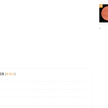
"
目次
[
非表示
]