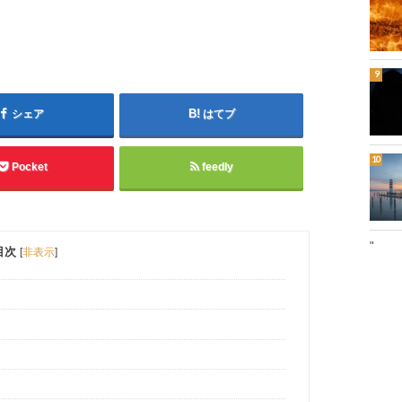
シェア
はてブ
Pocket
feedly
"
目次
[
非表示
]