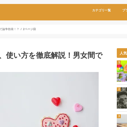
カテゴリ一覧
プ
で論争勃発！？
2ページ目
、使い方を徹底解説！男女間で
人