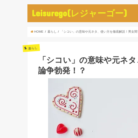
Leisurego(レジャーゴー)
HOME
暮らし
「シコい」の意味や元ネタ、使い方を徹底解説！男女間
暮らし
「シコい」の意味や元ネタ
論争勃発！？