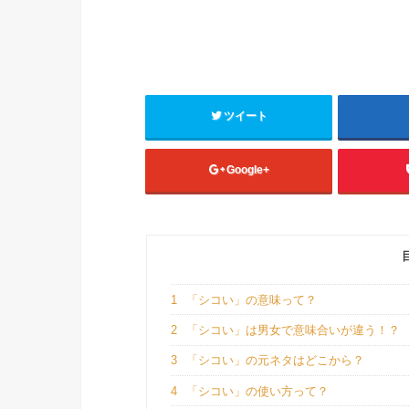
ツイート
Google+
1
「シコい」の意味って？
2
「シコい」は男女で意味合いが違う！？
3
「シコい」の元ネタはどこから？
4
「シコい」の使い方って？