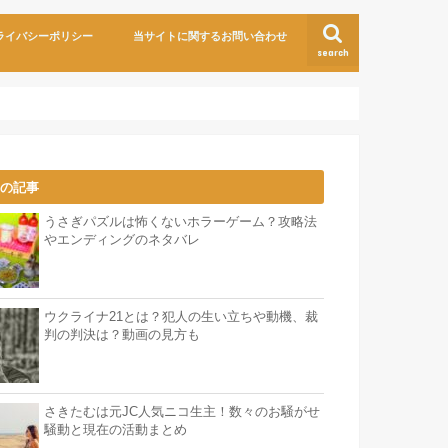
ライバシーポリシー
当サイトに関するお問い合わせ
search
気の記事
うさぎパズルは怖くないホラーゲーム？攻略法
やエンディングのネタバレ
ウクライナ21とは？犯人の生い立ちや動機、裁
判の判決は？動画の見方も
さきたむは元JC人気ニコ生主！数々のお騒がせ
騒動と現在の活動まとめ