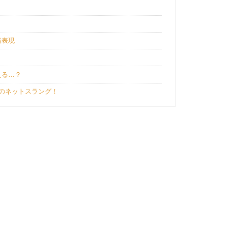
情表現
える…？
のネットスラング！