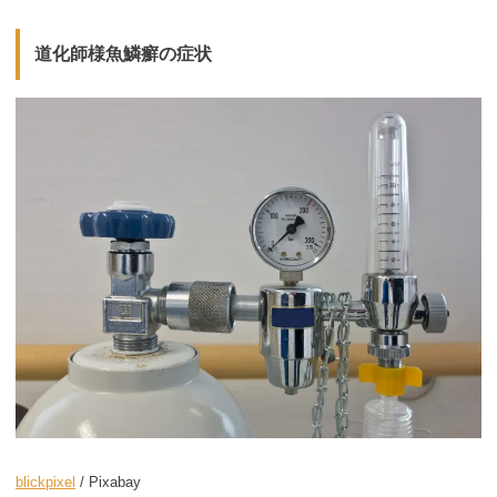
道化師様魚鱗癬の症状
blickpixel
/ Pixabay