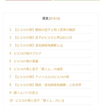
目次
[
非表示
]
1
【ピエロの母】難病の息子と戦う真実の物語
2
【ピエロの母】息子がピエロと呼ばれた日
3
【ピエロの母】道化師様魚鱗癬とは
4
ピエロの母のブログ
5
ピエロの母の葛藤
6
ピエロの母と息子「陽くん」の成長
7
【ピエロの母】アメリカ人のピエロの母
8
【ピエロの母】難病「道化師様魚鱗癬」と生存率
9
陽くんパパの支え
10
ピエロの母と息子「陽くん」のいま