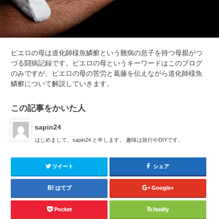
ピエロの母は道化師様魚鱗癬という難病の息子を持つ母親がつ
づる闘病記録です。ピエロの母というキーワードはこのブログ
のみですが、ピエロの母の苦労と葛藤を伝えながら道化師様魚
鱗癬について解説していきます。
この記事をかいた人
sapin24
はじめまして、sapin24 と申します。 趣味は旅行やDIYです。
ツイート
シェア
はてブ
Google+
Pocket
feedly