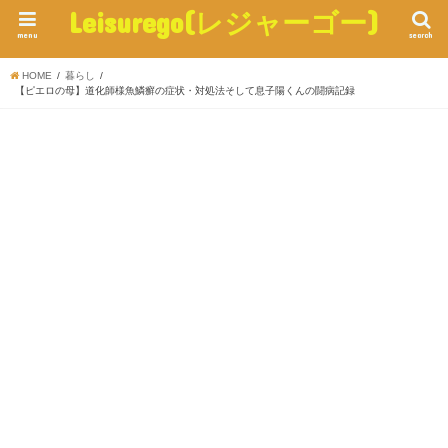
Leisurego(レジャーゴー)
menu
search
HOME
暮らし
【ピエロの母】道化師様魚鱗癬の症状・対処法そして息子陽くんの闘病記録