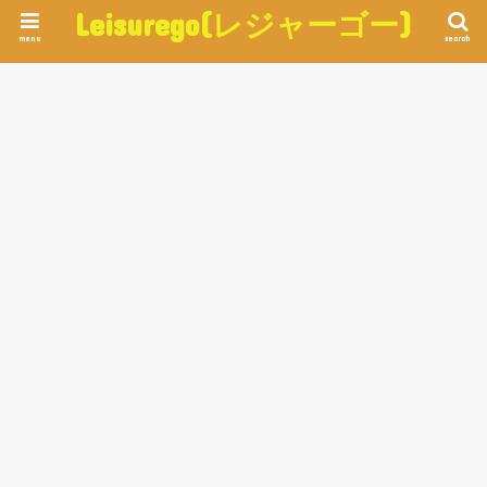
Leisurego(レジャーゴー)
menu
search