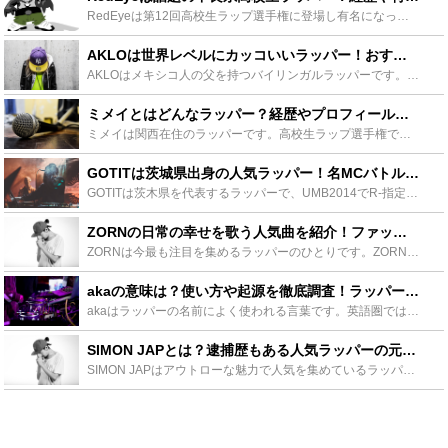
RedEyeは第12回高校生ラップ選手権に登場し有名になったラッパーです。薬ネタやコンプラを連発するラップが特徴で、かっこいいとの声があがっています。独特の声質も高い評価を得ています。有名ラッパーか...
AKLOは世界レベルにカッコいいラッパー！おすすめ曲10選やファッションも！ - Leisurego(レジャーゴー)
AKLOはメキシコ人の父を持つバイリンガルラッパーです。日本・メキシコ・アメリカで過ごした経験のある彼は、独特のワードセンスがカッコいいと話題です。AKLOの楽曲の中でおすすめ10選や、センスが良い...
ミメイとはどんなラッパー？経歴やプロフィール・音源を紹介！彼女の噂は？ - Leisurego(レジャーゴー)
ミメイは関西在住のラッパーです。高校生ラップ選手権で優勝した9forと激戦を繰り広げ、その名を広めました。この記事はミメイのプロフィールや経歴、TERUなど他ラッパーからの評価についてご紹介します。...
GOTITは茨城県出身の人気ラッパー！名MCバトルや楽曲も紹介！ - Leisurego(レジャーゴー)
GOTITは茨木県を代表するラッパーで、UMB2014でR-指定に破れはしたものの準優勝を果たしたラッパーです。人間味のあるラップや独特なパンチラインが人気を呼びました。この記事ではGOTITのプロ...
ZORNの日常の幸せを歌う人気曲を紹介！ファッションや髪形と家族も！ - Leisurego(レジャーゴー)
ZORNは今最も注目を集めるラッパーのひとりです。ZORNは”日常のささやかな幸せ”を歌うラッパーらしからぬスタイルで人気です。そんなZORNは過去には少年院に入院していたこともあります。ZORNの...
akaの意味は？使い方や起源を徹底調査！ラッパーが多く使っている？ - Leisurego(レジャーゴー)
akaはラッパーの名前によく使われる言葉です。英語圏ではよく使われている言葉なのですが日本ではakaの意味を知っている方は多くありません。この記事ではakaの意味や語源、使われ出した背景を徹底的に調...
SIMON JAPとは？逮捕歴もある人気ラッパーの元妻との関係は？ - Leisurego(レジャーゴー)
SIMON JAPはアウトローな魅力で人気を集めているラッパーです。SIMON JAPは過去に麻薬使用での逮捕歴もありますが、確かな実力で根強いファンが多い存在です。SIMON JAPの魅力と201...