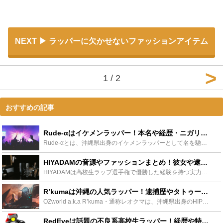
NEXT
ラッパーに欠かせないファッションアイテム
1 / 2
おすすめの記事
Rude-αはイケメンラッパー！本名や経歴・ニガリとのラップバトルも - Leisurego(レジャーゴー)
Rude-αとは、沖縄県出身のイケメンラッパーとして名を馳せました。高校生ラップ選手権で才能が開花し、その後も活躍の幅を広げています。この記事では、Rude-αのプロフィールやラップの経歴、現在の活...
HIYADAMの音源やファッションまとめ！彼女や逮捕の噂も！ - Leisurego(レジャーゴー)
HIYADAMは高校生ラップ選手権で優勝した経験を持つ実力派ラッパーです。整った顔立ちにハイセンスなファッションや髪形も話題に上がり、モデル活動もしています。HIYADAMの生い立ちや経歴と音源、彼...
R’kumaは沖縄の人気ラッパー！逮捕歴やタトゥー、裂固とのラップバトルも！ - Leisurego(レジャーゴー)
OZworld a.k.a R’kuma・通称レオクマは、沖縄県出身のHIPHOPアーティストです。高校生ラップ選手権で1回戦敗退したにも関わらず、ラップセンスが観衆の心を掴み人気となりました。この...
RedEyeは話題の不良系高校生ラッパー！経歴や特徴、性格をご紹介！ - Leisurego(レジャーゴー)