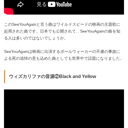
このSeeYouAgainと言う曲はワイルドスピードの映画の主題歌に
起用された曲です。日本でも公開されて、SeeYouAgainの曲を知
る人は多いのではないでしょうか。
SeeYouAgainは映画に出演するポールウォーカーの不慮の事故に
よる死の追悼の意も込めた曲としても世界中で話題になりました。
ウィズカリファの音源②Black and Yellow