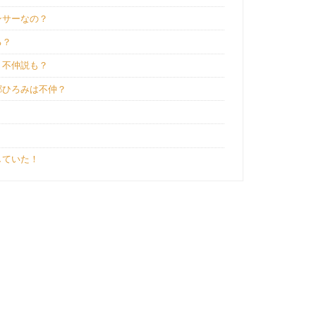
ンサーなの？
る？
！不仲説も？
郷ひろみは不仲？
していた！