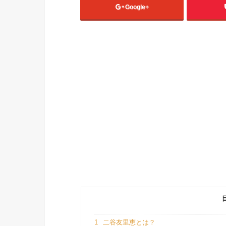
Google+
1
二谷友里恵とは？