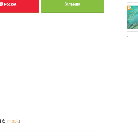
Pocket
feedly
"
目次
[
非表示
]