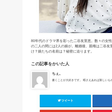
80年代のドラマ界を彩った二谷友里恵。数々の女
の二人の間には2人の娘が。離婚後、親権は二谷友
け？娘たちの名前は？秘密に迫ります。
この記事をかいた人
ちぇ。
書くことが大好きです。 暇さえあれば新しいも
ツイート