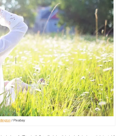
llington
/ Pixabay