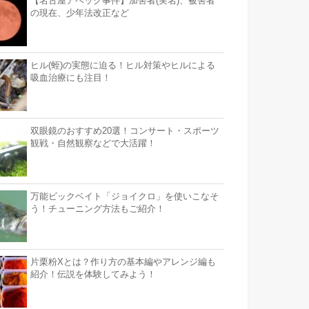
【名古屋アベック事件】加害者(実名)、被害者
の現在、少年法改正など
ヒル(蛭)の実態に迫る！ヒル対策やヒルによる
吸血治療にも注目！
双眼鏡のおすすめ20選！コンサート・スポーツ
観戦・自然観察などで大活躍！
万能ビックベイト「ジョイクロ」を使いこなそ
う！チューニング方法もご紹介！
片栗粉Xとは？作り方の基本編やアレンジ編も
紹介！伝説を体験してみよう！