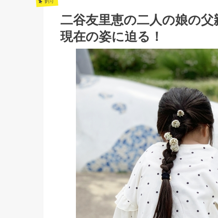
釣り
二谷友里恵の二人の娘の父
現在の姿に迫る！