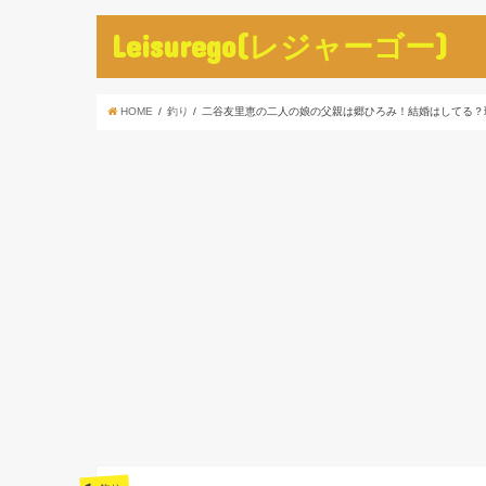
Leisurego(レジャーゴー)
HOME
釣り
二谷友里恵の二人の娘の父親は郷ひろみ！結婚はしてる？