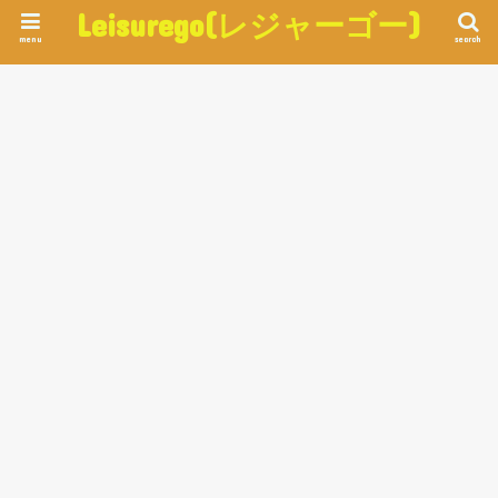
Leisurego(レジャーゴー)
menu
search