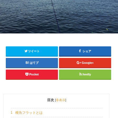
ツイート
シェア
はてブ
Google+
Pocket
feedly
目次
[
非表示
]
1
根魚フラットとは