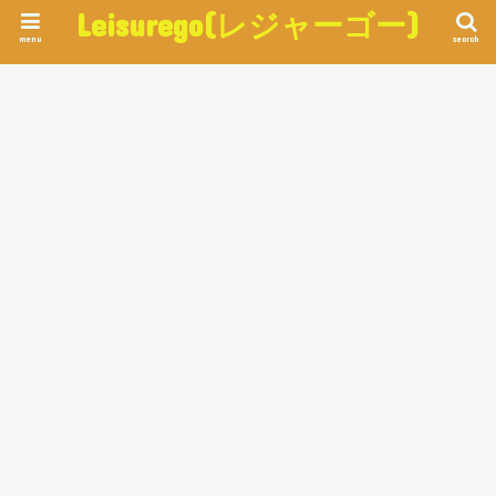
Leisurego(レジャーゴー)
menu
search