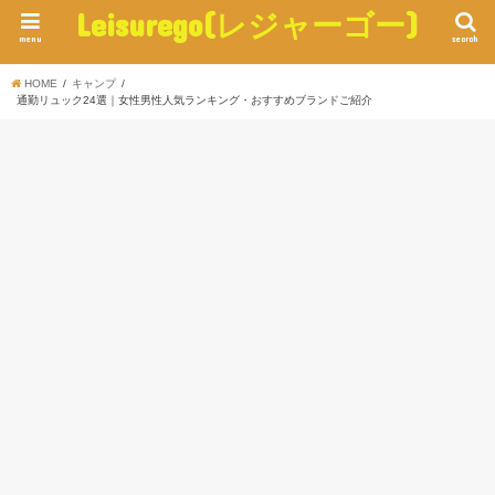
Leisurego(レジャーゴー)
menu
search
HOME
キャンプ
通勤リュック24選｜女性男性人気ランキング・おすすめブランドご紹介