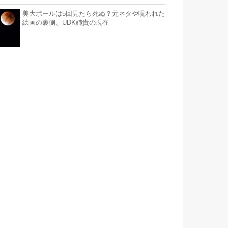
美大ボールは5回見たら死ぬ？元ネタや呪われた
絵画の裏側、UDK姉貴の現在