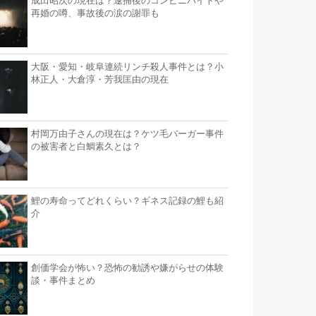
成田昭次の現在は？逮捕後のコンビニバイトや
再婚の噂、事故後の涙の謝罪も
大阪・愛知・岐阜連続リンチ殺人事件とは？小
林正人・大倉淳・芳我匡由の現在
村岡万由子さんの現在は？ケツ毛バーガー事件
の被害者と白鯛素久とは？
鯉の寿命ってどれくらい？ギネス記録の鯉も紹
介
創価学会が怖い？恐怖の勧誘や嫌がらせの体験
談・事件まとめ