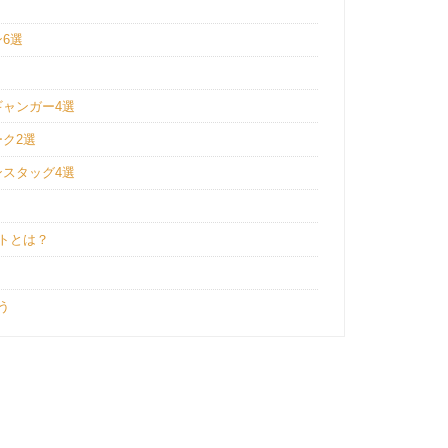
6選
ャンガー4選
ク2選
スタッグ4選
トとは？
う