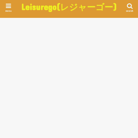
Leisurego(レジャーゴー)
menu
search