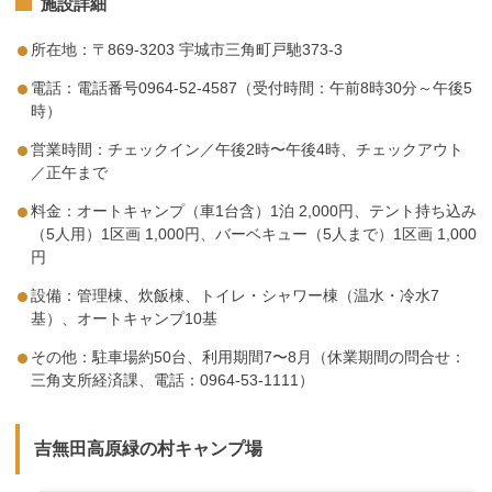
施設詳細
所在地：〒869-3203 宇城市三角町戸馳373-3
電話：電話番号0964-52-4587（受付時間：午前8時30分～午後5
時）
営業時間：チェックイン／午後2時〜午後4時、チェックアウト
／正午まで
料金：オートキャンプ（車1台含）1泊 2,000円、テント持ち込み
（5人用）1区画 1,000円、バーベキュー（5人まで）1区画 1,000
円
設備：管理棟、炊飯棟、トイレ・シャワー棟（温水・冷水7
基）、オートキャンプ10基
その他：駐車場約50台、利用期間7〜8月（休業期間の問合せ：
三角支所経済課、電話：0964-53-1111）
吉無田高原緑の村キャンプ場