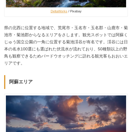
DeltaWorks
/ Pixabay
県の北西に位置する地域で、荒尾市・玉名市・玉名郡・山鹿市・菊
池市・菊池郡からなるエリアをさします。観光スポットでは阿蘇く
じゅう国立公園の一角に位置する菊池渓谷が有名です。渓谷には日
本の名水100選にも選ばれた伏流水が流れており、50種類以上の野
鳥も観察できるためバードウオッチングに訪れる観光客もおおいエ
リアです。
阿蘇エリア