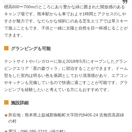
標高600〜700mのところにあり豊かな緑に囲まれた開放感のある
キャンプ場です。熊本駅からも車でおよそ1時間とアクセスのしや
すさが魅力です。なだらかな傾斜にのある芝生エリアでは草スキー
で遊ぶこともでき、子供と一緒に太陽と自然を目一杯感じることが
できます。
グランピングも可能
テントサイトやバンガローに加え2018年5月にオープンしたグラン
ピングエリア「星の森ヴィラ」に宿泊することができます。ドーム
型をした室内は明るい色を基調としており清潔感があり、エアコン
やキッチンも完備しているので快適に過ごすことが可能です。グラ
ンビンプを経験したいと考えている方にもおすすめです。
施設詳細
所在地：熊本県上益城郡御船町大字田代8405-24 吉無田高原緑
の村
電話：096-285-2210（緑の村）