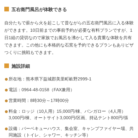
五右衛門風呂が体験できる
自分たちで薪から火を起こして昔ながらの五右衛門風呂に入る体験
ができます。10日前までの事前予約が必要な有料プランですが、1
日1組の貸切なので家族でお風呂を沸かして入る貴重な体験を共有
できます。この他にも本格的な石窯を予約できるプランもありピザ
つくりに挑戦もできます。
施設詳細
所在地：熊本県下益城郡美里町畝野2999-1
電話：0964-48-0158（FAX兼用）
営業時間：8時30分～17時00分
料金：ロッジ（10人用）15,000円/棟、バンガロー（4人用）
3,000円/棟、オートサイト3,000円/区画、持込テント800円/張
設備：バーベキューハウス、集会室、キャンプファイヤー場、共
同施設（トイレ、シャワー、キッチン等）