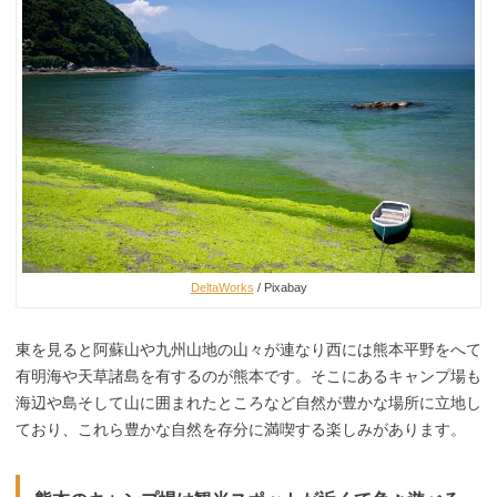
DeltaWorks
/ Pixabay
東を見ると阿蘇山や九州山地の山々が連なり西には熊本平野をへて
有明海や天草諸島を有するのが熊本です。そこにあるキャンプ場も
海辺や島そして山に囲まれたところなど自然が豊かな場所に立地し
ており、これら豊かな自然を存分に満喫する楽しみがあります。