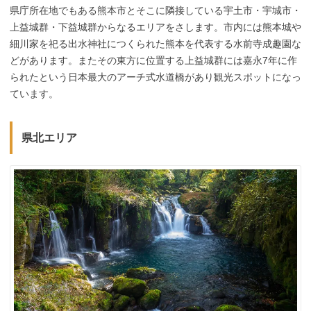
県庁所在地でもある熊本市とそこに隣接している宇土市・宇城市・
上益城群・下益城群からなるエリアをさします。市内には熊本城や
細川家を祀る出水神社につくられた熊本を代表する水前寺成趣園な
どがあります。またその東方に位置する上益城群には嘉永7年に作
られたという日本最大のアーチ式水道橋があり観光スポットになっ
ています。
県北エリア