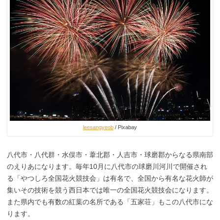
leesangyeob
/ Pixabay
八代市・八代群・水俣市・葦北郡・人吉市・球磨郡からなる県南部
のえりあになります。毎年10月に八代市の球磨川河川で開催され
る「やつしろ全国花火競技会」は有名で、全国から有名な花火師が
集いその技術を競う西日本では唯一の全国花火競技会になります。
また県内でも有数の紅葉の名所である「五家荘」もこの八代市にな
ります。