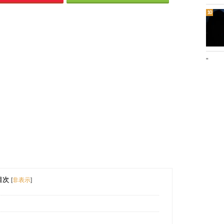
"
目次
[
非表示
]