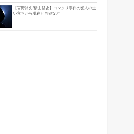
【宮野裕史/横山裕史】コンクリ事件の犯人の生
い立ちから現在と再犯など