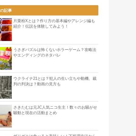
気の記事
片栗粉Xとは？作り方の基本編やアレンジ編も
紹介！伝説を体験してみよう！
うさぎパズルは怖くないホラーゲーム？攻略法
やエンディングのネタバレ
ウクライナ21とは？犯人の生い立ちや動機、裁
判の判決は？動画の見方も
さきたむは元JC人気ニコ生主！数々のお騒がせ
騒動と現在の活動まとめ