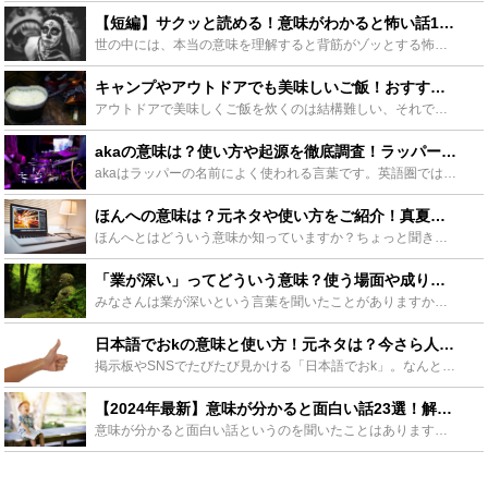
【短編】サクッと読める！意味がわかると怖い話15選【解説付きで紹介】 - Leisurego(レジャーゴー)
世の中には、本当の意味を理解すると背筋がゾッとする怖い話がたくさんあります。一見ハッピーエンドに見えて、実はものすごく恐ろしい内容だったり、物語の中の言葉をよく聞くと怖い意味合いだったり… そんな意...
キャンプやアウトドアでも美味しいご飯！おすすめギアから空き缶まで？炊飯方法大公開 - Leisurego(レジャーゴー)
アウトドアで美味しくご飯を炊くのは結構難しい、それでも美味しいご飯が食べたい。そんな人の要望を叶えてくれるキャンプでおすすめの炊飯ギアをご紹介します。また、美味しくご飯を炊くための炊飯テクニックも合...
akaの意味は？使い方や起源を徹底調査！ラッパーが多く使っている？ - Leisurego(レジャーゴー)
akaはラッパーの名前によく使われる言葉です。英語圏ではよく使われている言葉なのですが日本ではakaの意味を知っている方は多くありません。この記事ではakaの意味や語源、使われ出した背景を徹底的に調...
ほんへの意味は？元ネタや使い方をご紹介！真夏の夜の淫夢との関係も - Leisurego(レジャーゴー)
ほんへとはどういう意味か知っていますか？ちょっと聞きなれない言葉ですが、これはある動画などのコンテンツ内で使用する、ネット上で流行っているワードの一つです。この記事ではその意味や使用例を詳しく紹介し...
「業が深い」ってどういう意味？使う場面や成り立ちを徹底解説 - Leisurego(レジャーゴー)
みなさんは業が深いという言葉を聞いたことがありますか？普段はあまり耳にしない言葉なだけに意味を知っている人も少ないと思います。この記事では業が深いの意味やその成り立ちを詳しく解説していきます。 さて...
日本語でおkの意味と使い方！元ネタは？今さら人に聞けないネット用語！ - Leisurego(レジャーゴー)
掲示板やSNSでたびたび見かける「日本語でおk」。なんとなく意味はわかるからとそのままにしていませんか？今更人に聞けないネット用語（ネットスラング）！この記事では、日本語でおkの意味や使う時の注意点...
【2024年最新】意味が分かると面白い話23選！解説付きでご紹介！ - Leisurego(レジャーゴー)
意味が分かると面白い話というのを聞いたことはありますか？一見すると普通の事が書いてあるように思えても、実はよく考えると別の意味がある場合があります。今回はそんな意味が分かると面白い話について、どうい...