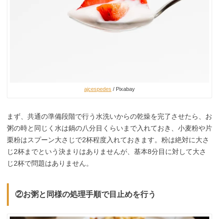
ajcespedes
/ Pixabay
まず、共通の準備段階で行う水洗いからの乾燥を完了させたら、お
粥の時と同じく水は鍋の八分目くらいまで入れておき、小麦粉や片
栗粉はスプーン大さじで2杯程度入れておきます。粉は絶対に大さ
じ2杯までという決まりはありませんが、基本8分目に対して大さ
じ2杯で問題はありません。
②お粥と同様の処理手順で目止めを行う