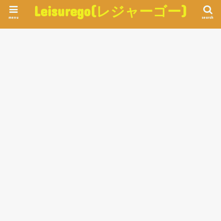
Leisurego(レジャーゴー)
menu
search