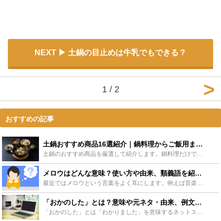
NEXT
土鍋の目止めは牛乳でもできる？
1 / 2
おすすめの記事
土鍋おすすめ商品16選紹介｜鍋料理からご飯用まで！選び方やおしゃれお鍋も - Leisurego(レジャーゴー)
土鍋のおすすめ商品を厳選して紹介します。鍋料理だけでなく最近は土鍋で炊飯したご飯の美味しさにハマっている人も増加中です。便利なIH対応やおしゃれな土鍋も増えています。今回は土鍋のおすすめ商品だけでな...
メロウはどんな意味？使い方や由来、類義語を紹介！おすすめ曲も - Leisurego(レジャーゴー)
最近ではメロウという言葉をよく耳にします。例えば音楽で「この曲メロウだね」と言われたり、「メロウなファッション」等、様々なシーンで使われます。「落ち着いている」や「リッチ」という意味で使われる事が多...
「おかのした」とは？意味や元ネタ・由来、例文や使い方をご紹介！ - Leisurego(レジャーゴー)
「おかのした」とは「わかりました」を意味するネットスラングで“淫夢語録”の1つ。日常でも使える言葉ですが、元ネタや語源を知らずに使うと相手を不快にさせてしまう場合も。今回は「おかのした」の由来や意味...