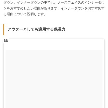
ダウン。インナーダウンの中でも、ノースフェイスのインナーダウ
ンをおすすめしたい理由があります！インナーダウンをおすすめす
る理由について説明します。
アウターとしても適用する保温力