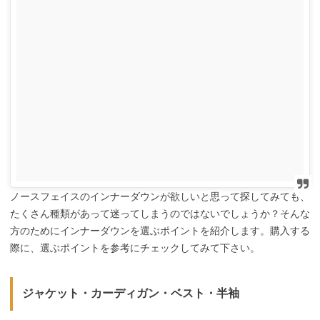
ノースフェイスのインナーダウンが欲しいと思って探してみても、
たくさん種類があって迷ってしまうのではないでしょうか？そんな
方のためにインナーダウンを選ぶポイントを紹介します。購入する
際に、選ぶポイントを参考にチェックしてみて下さい。
ジャケット・カーディガン・ベスト・半袖