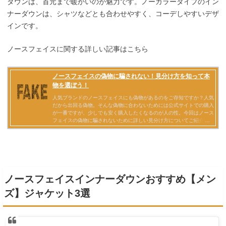
ダウンは、首元まで暖かいのが魅力です。ノーカラータイプのイン
ナーダウンは、シャツなどとも合わせやすく、コーデしやすいデザ
インです。
ノースフェイスに関する詳しい記事はこちら
ノースフェイスインナーダウンおすすめ【メン
ズ】ジャケット3選