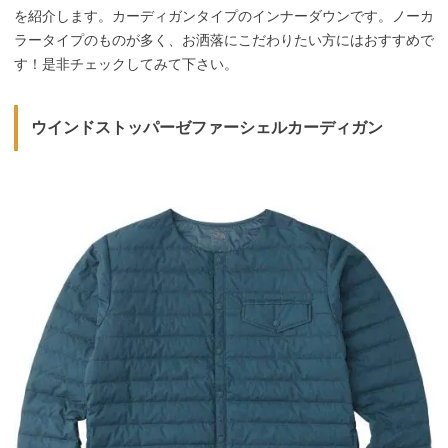
を紹介します。カーディガンタイプのインナーダウンです。ノーカ
ラータイプのものが多く、お洒落にこだわりたい方にはおすすめで
す！是非チェックしてみて下さい。
ウインドストッパーゼファーシェルカーディガン