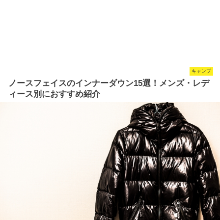
キャンプ
ノースフェイスのインナーダウン15選！メンズ・レデ
ィース別におすすめ紹介