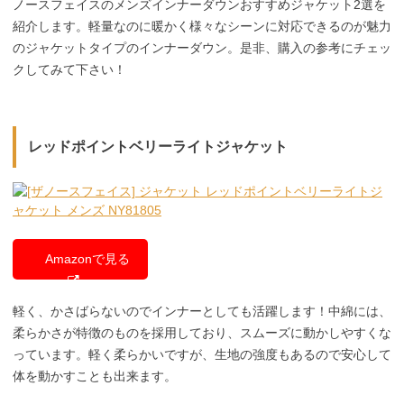
ノースフェイスのメンズインナーダウンおすすめジャケット2選を
紹介します。軽量なのに暖かく様々なシーンに対応できるのが魅力
のジャケットタイプのインナーダウン。是非、購入の参考にチェッ
クしてみて下さい！
レッドポイントベリーライトジャケット
Amazonで見る
軽く、かさばらないのでインナーとしても活躍します！中綿には、
柔らかさが特徴のものを採用しており、スムーズに動かしやすくな
っています。軽く柔らかいですが、生地の強度もあるので安心して
体を動かすことも出来ます。