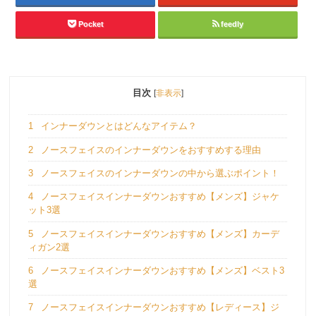
Pocket
feedly
目次
[
非表示
]
1
インナーダウンとはどんなアイテム？
2
ノースフェイスのインナーダウンをおすすめする理由
3
ノースフェイスのインナーダウンの中から選ぶポイント！
4
ノースフェイスインナーダウンおすすめ【メンズ】ジャケ
ット3選
5
ノースフェイスインナーダウンおすすめ【メンズ】カーデ
ィガン2選
6
ノースフェイスインナーダウンおすすめ【メンズ】ベスト3
選
7
ノースフェイスインナーダウンおすすめ【レディース】ジ