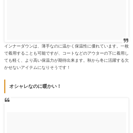
インナーダウンは、薄手なのに温かく保温性に優れています。一枚
で着用することも可能ですが、コートなどのアウターの下に着用し
ても軽く、より高い保温力が期待出来ます。秋から冬に活躍する欠
かせないアイテムになりそうです！
オシャレなのに暖かい！