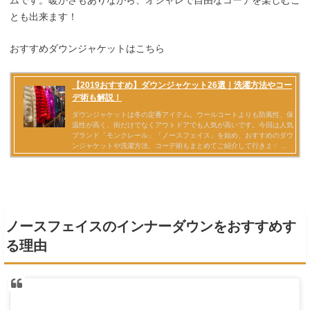
とも出来ます！
おすすめダウンジャケットはこちら
ノースフェイスのインナーダウンをおすすめす
る理由