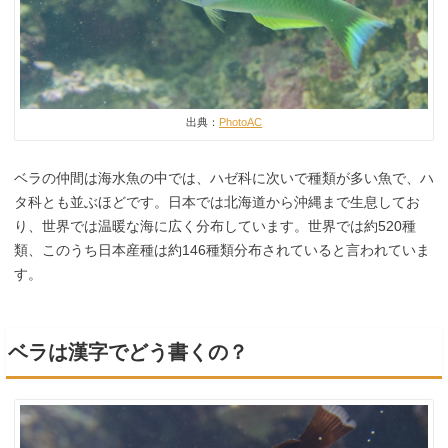
出典：
PhotoAC
ベラの仲間は海水魚の中では、ハゼ科に次いで種類が多い魚で、ハ
タ科とも並ぶほどです。日本では北海道から沖縄まで生息してお
り、世界では温暖な海に広く分布しています。世界では約520種
類、このうち日本産種は約146種類分布されていると言われていま
す。
ベラは漢字でどう書くの？