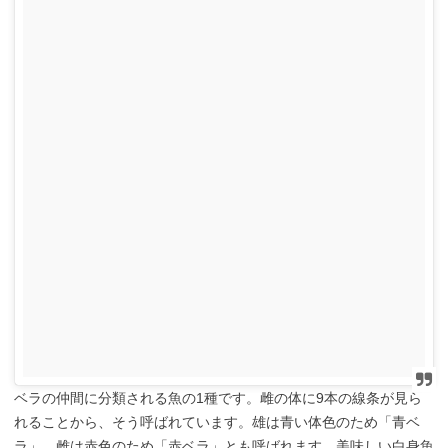
ベラの仲間に分類される魚の1種です。雌の体に9本の線条が見ら
れることから、そう呼ばれています。雄は青い体色のため「青ベ
ラ」、雌は赤色のため「赤ベラ」とも呼ばれます。美味しい白身魚