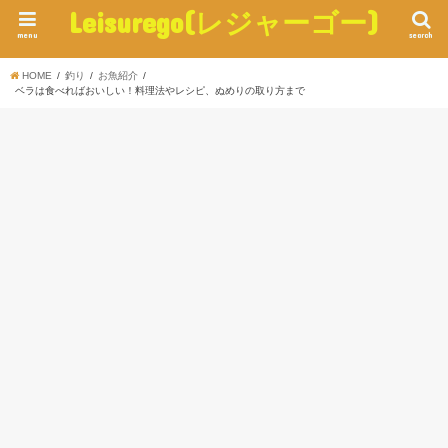
Leisurego(レジャーゴー)
menu
search
HOME
釣り
お魚紹介
ベラは食べればおいしい！料理法やレシピ、ぬめりの取り方まで