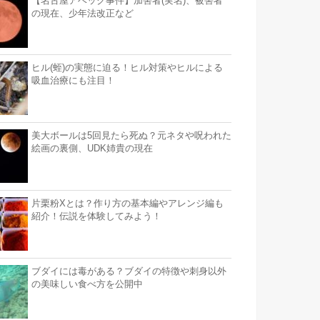
【名古屋アベック事件】加害者(実名)、被害者
の現在、少年法改正など
ヒル(蛭)の実態に迫る！ヒル対策やヒルによる
吸血治療にも注目！
美大ボールは5回見たら死ぬ？元ネタや呪われた
絵画の裏側、UDK姉貴の現在
片栗粉Xとは？作り方の基本編やアレンジ編も
紹介！伝説を体験してみよう！
ブダイには毒がある？ブダイの特徴や刺身以外
の美味しい食べ方を公開中