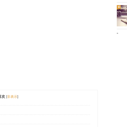
"
目次
[
非表示
]