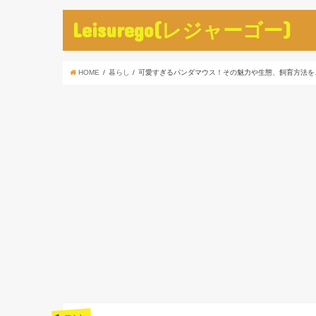
Leisurego(レジャーゴー)
HOME
暮らし
可愛すぎるパンダマウス！その魅力や生態、飼育方法を