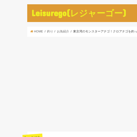
Leisurego(レジャーゴー)
HOME
釣り
お魚紹介
東京湾のモンスターアナゴ！クロアナゴを釣