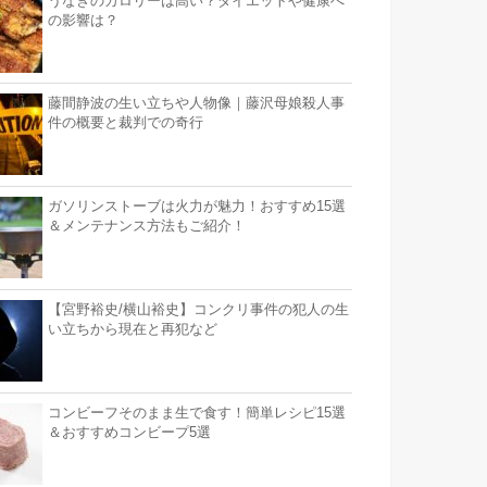
うなぎのカロリーは高い？ダイエットや健康へ
の影響は？
藤間静波の生い立ちや人物像｜藤沢母娘殺人事
件の概要と裁判での奇行
ガソリンストーブは火力が魅力！おすすめ15選
＆メンテナンス方法もご紹介！
【宮野裕史/横山裕史】コンクリ事件の犯人の生
い立ちから現在と再犯など
コンビーフそのまま生で食す！簡単レシピ15選
＆おすすめコンビープ5選