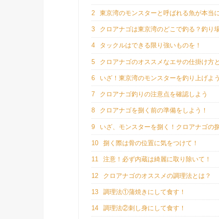
2
東京湾のモンスターと呼ばれる魚が本当
3
クロアナゴは東京湾のどこで釣る？釣り
4
タックルはできる限り強いものを！
5
クロアナゴのオススメなエサの仕掛け方
6
いざ！東京湾のモンスターを釣り上げよ
7
クロアナゴ釣りの注意点を確認しよう
8
クロアナゴを捌く前の準備をしよう！
9
いざ、モンスターを捌く！クロアナゴの
10
捌く際は骨の位置に気をつけて！
11
注意！必ず内蔵は綺麗に取り除いて！
12
クロアナゴのオススメの調理法とは？
13
調理法①蒲焼きにして食す！
14
調理法②刺し身にして食す！