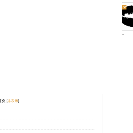
"
目次
[
非表示
]