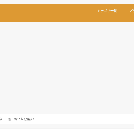
カテゴリ一覧
プ
段・生態・飼い方を解説！