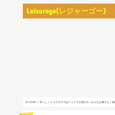
Leisurego(レジャーゴー)
HOME
暮らし
ショウガラゴはペットで人気のちっちゃなお猿さん！値