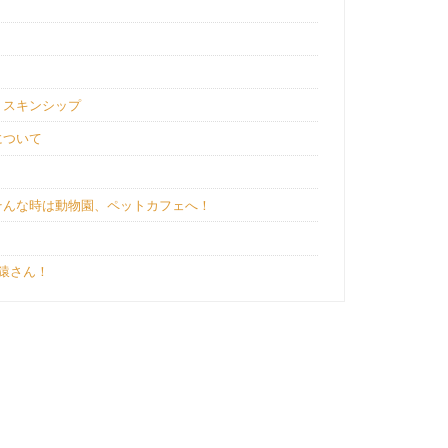
、スキンシップ
について
そんな時は動物園、ペットカフェへ！
猿さん！