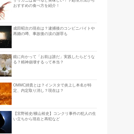
ザリガニは食べると美味しい！下処理方法から
おすすめの食べ方を紹介！
成田昭次の現在は？逮捕後のコンビニバイトや
再婚の噂、事故後の涙の謝罪も
鏡に向かって「お前は誰だ」実践したらどうな
る？精神崩壊するって本当？
OMMC姉貴とは？インスタで炎上し本名が特
定、内定取り消し？現在は？
【宮野裕史/横山裕史】コンクリ事件の犯人の生
い立ちから現在と再犯など