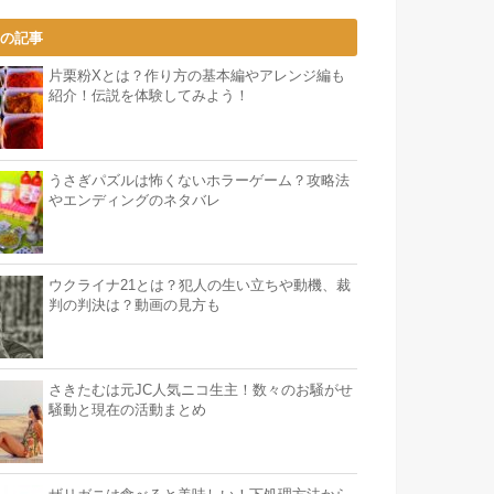
気の記事
片栗粉Xとは？作り方の基本編やアレンジ編も
紹介！伝説を体験してみよう！
うさぎパズルは怖くないホラーゲーム？攻略法
やエンディングのネタバレ
ウクライナ21とは？犯人の生い立ちや動機、裁
判の判決は？動画の見方も
さきたむは元JC人気ニコ生主！数々のお騒がせ
騒動と現在の活動まとめ