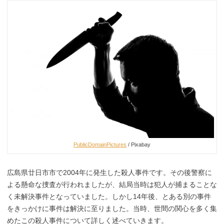
PublicDomainPictures
/ Pixabay
広島県廿日市市で2004年に発生した殺人事件です。その後警察に
よる懸命な捜査が行われましたが、結局当時は犯人が捕まることな
く未解決事件となっていました。しかし14年後、とある別の事件
をきっかけに事件は解決に至りました。当時、世間の関心を多く集
めたこの殺人事件について詳しく述べていきます。