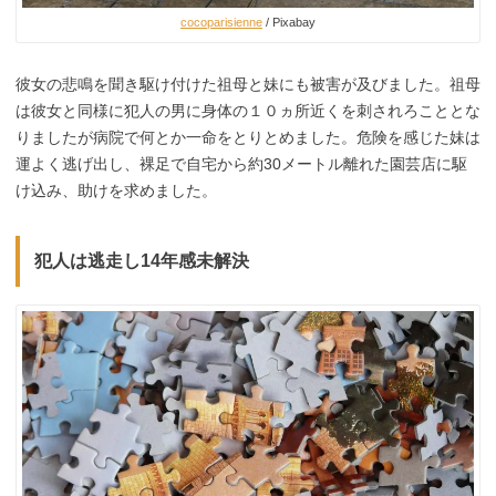
cocoparisienne
/ Pixabay
彼女の悲鳴を聞き駆け付けた祖母と妹にも被害が及びました。祖母
は彼女と同様に犯人の男に身体の１０ヵ所近くを刺されろこととな
りましたが病院で何とか一命をとりとめました。危険を感じた妹は
運よく逃げ出し、裸足で自宅から約30メートル離れた園芸店に駆
け込み、助けを求めました。
犯人は逃走し14年感未解決