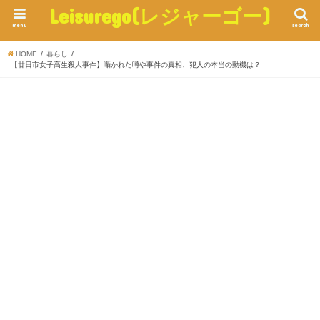
Leisurego(レジャーゴー)
menu
search
HOME
暮らし
【廿日市女子高生殺人事件】囁かれた噂や事件の真相、犯人の本当の動機は？