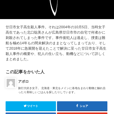
廿日市女子高生殺人事件。それは2004年の10月5日、当時女子
高生であった北口聡美さんが広島県廿日市市の自宅で何者かに
刺殺されてしまった事件です。事件後犯人は逃走し、捜査は難
航を極め14年もの間未解決のままとなってしまっており、そし
て2018年に急展開を迎えたことで解決に至った廿日市女子高生
殺人事件の概要や、犯人の生い立ち、動機などについて詳しく
まとめました。
この記事をかいた人
アポロ
旅行大好き女子。 北海道・東北をメインに各地をまわり動物と触れ合
ったり美味しいごはんを探したりしています。
ツイート
シェア