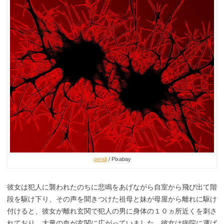
geralt
/ Pixabay
彼女は犯人に襲われたのちに悲鳴をあげながら自室から飛び出て階
段を駆け下り、その声を聞きつけた祖母と妹が母屋から離れに駆け
付けると、彼女が離れ玄関で犯人の男に身体の１０ヵ所近くを刺さ
れており、大量の血が玄関に広がっていました。彼女は病院に運ば