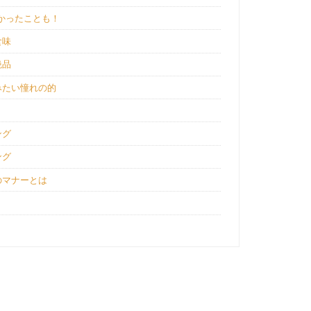
かったことも！
食味
絶品
みたい憧れの的
ング
ング
のマナーとは