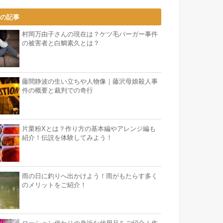
気の記事
村岡万由子さんの現在は？ケツ毛バーガー事件
の被害者と白鯛素久とは？
藤間静波の生い立ちや人物像｜藤沢母娘殺人事
件の概要と裁判での奇行
片栗粉Xとは？作り方の基本編やアレンジ編も
紹介！伝説を体験してみよう！
雨の日に釣りへ出かけよう！雨がもたらす多く
のメリットをご紹介！