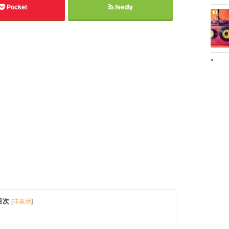
Pocket
feedly
"
目次
[
非表示
]