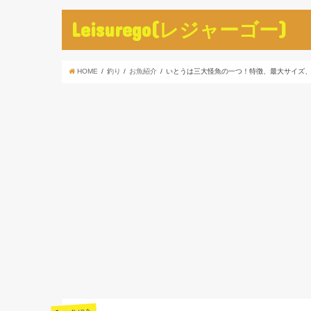
Leisurego(レジャーゴー)
HOME
釣り
お魚紹介
いとうは三大怪魚の一つ！特徴、最大サイズ