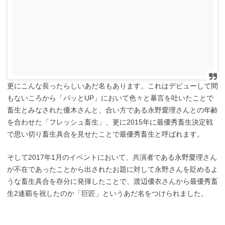
更にこんな長ったらしいあだ名もあります。これはデビューして間
もないころから「パッとUP」において色々と暴言を吐いたことで
畜生とみなされた優木さんと、合い方である永野愛理さんとの年齢
を合わせた「フレッシュ畜生」、更に2015年に最優秀畜生決定戦
で思い切り畜生具合を見せたことで最優秀畜生と呼ばれます。
そして2017年1月のイベントにおいて、共演者である永野愛理さん
が不在であったことから出されたお題に対して永野さんを貶めるよ
うな畜生具合を存分に発揮したことで、渡辺優衣さんから最優秀畜
生2連覇を祝したのか「巨匠」というあだ名をつけられました。