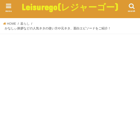
Leisurego(レジャーゴー)
menu
search
HOME
暮らし
かなしぃ挨拶などの人気ネタの使い方や元ネタ、面白エピソードをご紹介！