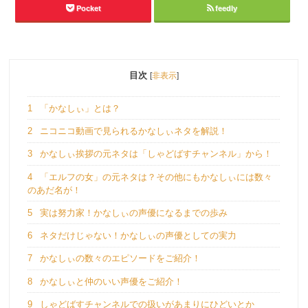
Pocket
feedly
目次
[
非表示
]
1
「かなしぃ」とは？
2
ニコニコ動画で見られるかなしぃネタを解説！
3
かなしぃ挨拶の元ネタは「しゃどばすチャンネル」から！
4
「エルフの女」の元ネタは？その他にもかなしぃには数々
のあだ名が！
5
実は努力家！かなしぃの声優になるまでの歩み
6
ネタだけじゃない！かなしぃの声優としての実力
7
かなしぃの数々のエピソードをご紹介！
8
かなしぃと仲のいい声優をご紹介！
9
しゃどばすチャンネルでの扱いがあまりにひどいとか