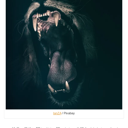
IanZA
/ Pixabay