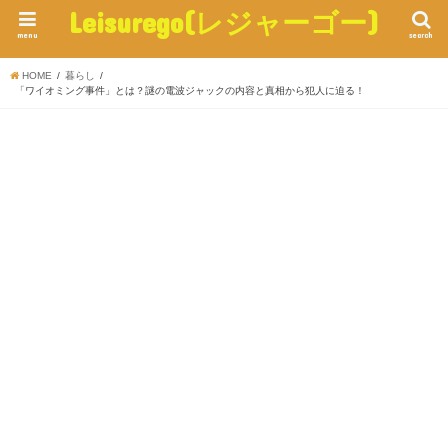
Leisurego(レジャーゴー)
menu
search
HOME
暮らし
「ワイオミング事件」とは？謎の電波ジャックの内容と真相から犯人に迫る！