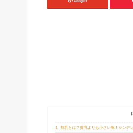
Google+
1
無乳とは？貧乳よりも小さい胸！シンデ