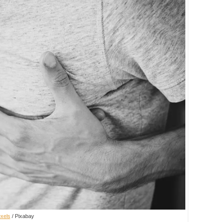
xels
/ Pixabay