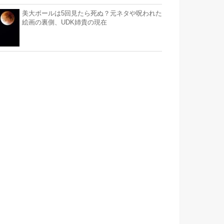
美大ボールは5回見たら死ぬ？元ネタや呪われた
絵画の裏側、UDK姉貴の現在