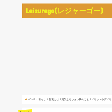
Leisurego(レジャーゴー)
HOME
暮らし
無乳とは？貧乳より小さい胸のこと？メリットやデメリ