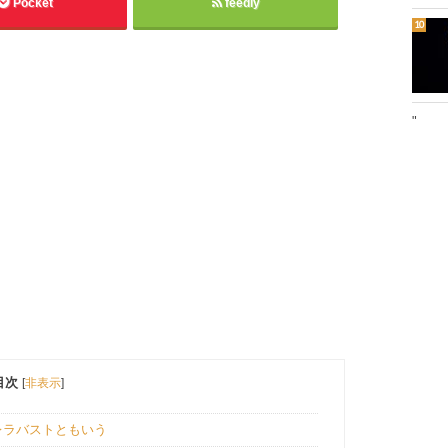
Pocket
feedly
"
目次
[
非表示
]
レラバストともいう