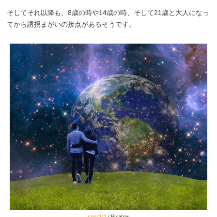
そしてそれ以降も、8歳の時や14歳の時、そして21歳と大人になっ
てから誘拐まがいの接点があるそうです。
spirit111
/ Pixabay