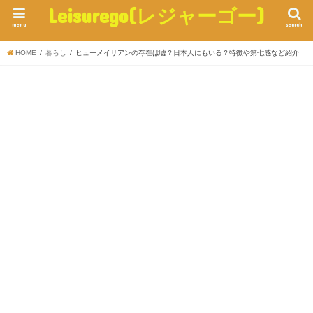
Leisurego(レジャーゴー)
menu
search
HOME
暮らし
ヒューメイリアンの存在は嘘？日本人にもいる？特徴や第七感など紹介