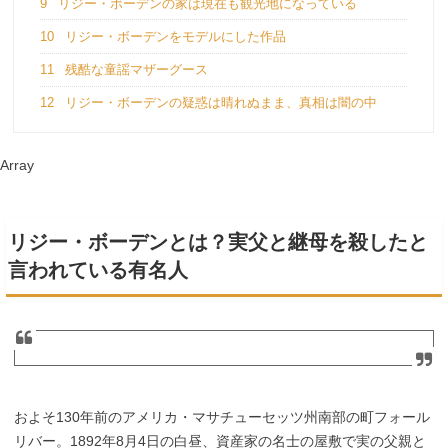
9
リジー・ボーデンの家は現在も観光地になっている
10
リジー・ボーデンをモデルにした作品
11
残酷な童謡マザーグース
12
リジー・ボーデンの疑惑は晴れぬまま、真相は闇の中
Array
リジー・ボーデンとは？実父と継母を殺したと
言われている有名人
およそ130年前のアメリカ・マサチューセッツ州南部の町フォール
リバー。1892年8月4日の白昼、資産家の名士の屋敷で実の父親と