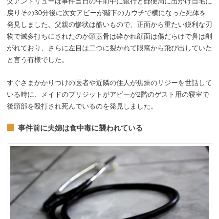
父アンドリューは事件当日の午前中に銀行と郵便局に出かけ自宅に
戻りその30分後に次女アビーが階下のカウチで横になった死体を
発見しました。父親の惨状は酷いもので、正面から重たい鋭利な刃
物で滅多打ちにされたのか頭蓋骨は砕かれ顔面は傷だらけで鼻は削
がれており、さらに左目は二つに裂かれて眼窩から飛び出していた
と言う有様でした。
すぐさまかかりつけの医者や近隣の住人が焦燥のリジーを世話して
いる時に、メイドのブリジットがアビーが2階のゲスト用の寝室で
後頭部を殴打され死んでいるのを発見しました。
事件前に夫婦は食中毒に襲われている