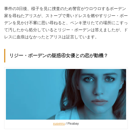
事件の3日後、様子を見に捜査のため警官がウロウロするボーデン
家を尋ねたアリスが、ストーブで青いドレスを燃やすリジー・ボー
デンを見かけ不審に思い尋ねると、ペンキ塗りたての場所にこすっ
て汚したから処分しているとリジー・ボーデンは答えましたが、ド
レスに血痕はなかったとアリスは証言しています。
リジー・ボーデンの疑惑④女優との恋が動機？
xusenru
/ Pixabay