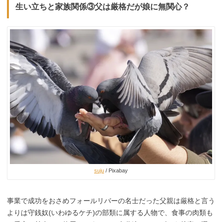
生い立ちと家族関係③父は厳格だが娘に無関心？
suju
/ Pixabay
事業で成功をおさめフォールリバーの名士だった父親は厳格と言う
よりは守銭奴(いわゆるケチ)の部類に属する人物で、食事の肉類も