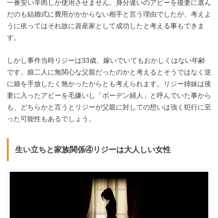
一番安い羊肉しか使用させません。身分違いのアビーを後妻に選ん
だのも結婚式に費用がかからない相手と言う理由でしたが、考えよ
うに依ってはそれ故に資産家として成功したと考える事もできま
す。
しかし事件当時リジーは33歳、嫁いでいてもおかしくはない年齢
です。娘二人に無関心な父親だったのかと考えるとそうではなく逆
に娘を手放したく無かったからとも考えられます。リジー姉妹は後
妻に入ったアビーを毛嫌いし「ボーデン婦人」と呼んでいた事から
も、どちらかと言うとリジーが父親に対しての想いは強く犯行に至
った可能性もあるでしょう。
生い立ちと家族関係④リジーは大人しい女性