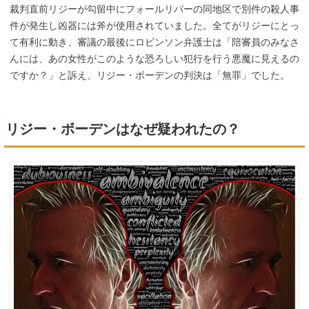
裁判直前リジーが勾留中にフォールリバーの同地区で別件の殺人事
件が発生し凶器には斧が使用されていました。全てがリジーにとっ
て有利に動き、審議の最後にロビンソン弁護士は「陪審員のみなさ
んには、あの女性がこのような恐ろしい犯行を行う悪魔に見えるの
ですか？」と訴え、リジー・ボーデンの判決は「無罪」でした。
リジー・ボーデンはなぜ疑われたの？