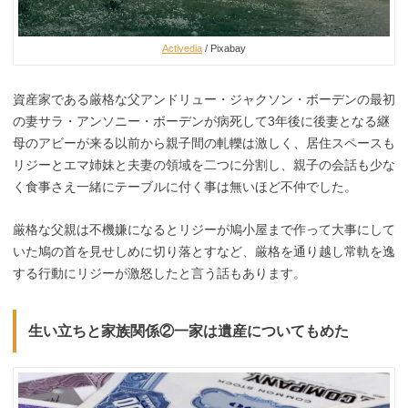
Activedia
/ Pixabay
資産家である厳格な父アンドリュー・ジャクソン・ボーデンの最初
の妻サラ・アンソニー・ボーデンが病死して3年後に後妻となる継
母のアビーが来る以前から親子間の軋轢は激しく、居住スペースも
リジーとエマ姉妹と夫妻の領域を二つに分割し、親子の会話も少な
く食事さえ一緒にテーブルに付く事は無いほど不仲でした。
厳格な父親は不機嫌になるとリジーが鳩小屋まで作って大事にして
いた鳩の首を見せしめに切り落とすなど、厳格を通り越し常軌を逸
する行動にリジーが激怒したと言う話もあります。
生い立ちと家族関係②一家は遺産についてもめた