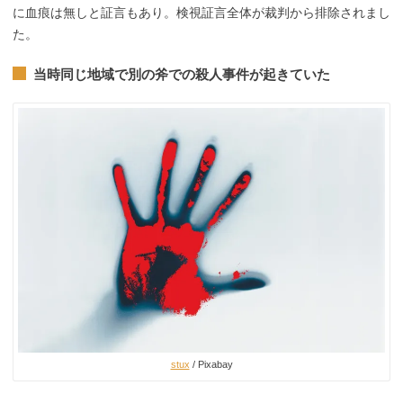
に血痕は無しと証言もあり。検視証言全体が裁判から排除されまし
た。
当時同じ地域で別の斧での殺人事件が起きていた
stux
/ Pixabay