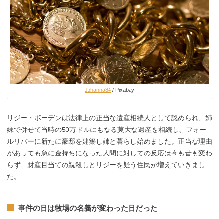
Johanna84
/ Pixabay
リジー・ボーデンは法律上の正当な遺産相続人として認められ、姉
妹で併せて当時の50万ドルにもなる莫大な遺産を相続し、フォー
ルリバーに新たに豪邸を建築し姉と暮らし始めました。正当な理由
があっても急に金持ちになった人間に対しての反応は今も昔も変わ
らず、財産目当ての親殺しとリジーを疑う住民が増えていきまし
た。
事件の日は牧場の名義が変わった日だった