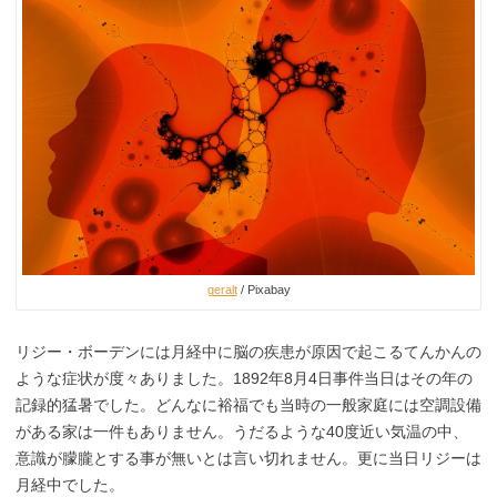
geralt
/ Pixabay
リジー・ボーデンには月経中に脳の疾患が原因で起こるてんかんの
ような症状が度々ありました。1892年8月4日事件当日はその年の
記録的猛暑でした。どんなに裕福でも当時の一般家庭には空調設備
がある家は一件もありません。うだるような40度近い気温の中、
意識が朦朧とする事が無いとは言い切れません。更に当日リジーは
月経中でした。