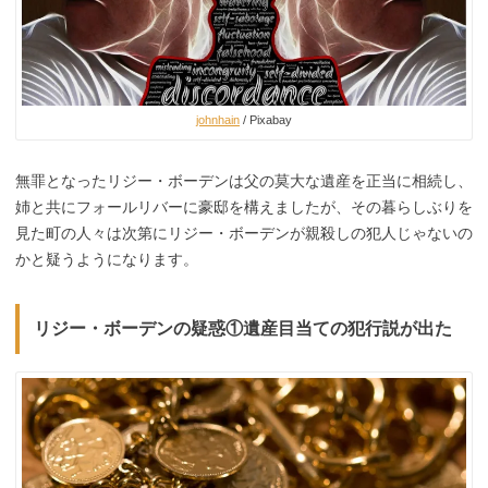
johnhain
/ Pixabay
無罪となったリジー・ボーデンは父の莫大な遺産を正当に相続し、
姉と共にフォールリバーに豪邸を構えましたが、その暮らしぶりを
見た町の人々は次第にリジー・ボーデンが親殺しの犯人じゃないの
かと疑うようになります。
リジー・ボーデンの疑惑①遺産目当ての犯行説が出た