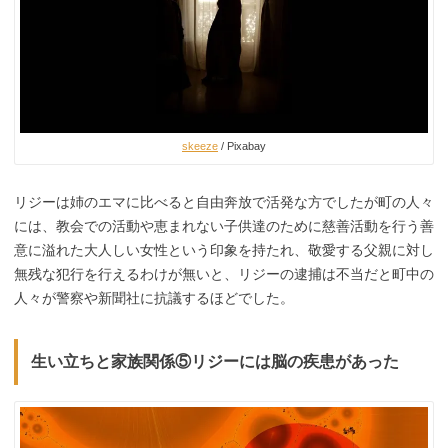
skeeze
/ Pixabay
リジーは姉のエマに比べると自由奔放で活発な方でしたが町の人々
には、教会での活動や恵まれない子供達のために慈善活動を行う善
意に溢れた大人しい女性という印象を持たれ、敬愛する父親に対し
無残な犯行を行えるわけが無いと、リジーの逮捕は不当だと町中の
人々が警察や新聞社に抗議するほどでした。
生い立ちと家族関係⑤リジーには脳の疾患があった