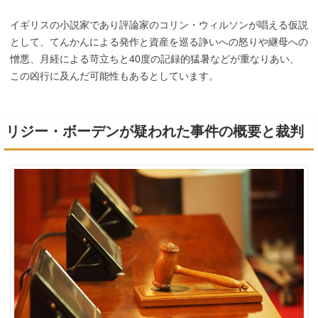
イギリスの小説家であり評論家のコリン・ウィルソンが唱える仮説
として、てんかんによる発作と資産を巡る諍いへの怒りや継母への
憎悪、月経による苛立ちと40度の記録的猛暑などが重なりあい、
この凶行に及んだ可能性もあるとしています。
リジー・ボーデンが疑われた事件の概要と裁判