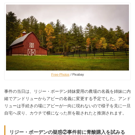
Free-Photos
/ Pixabay
事件の当日は、リジー・ボーデン姉妹愛用の農場の名義を姉妹に内
緒でアンドリューからアビーの名義に変更する予定でした。アンド
リューは手続きの場にアビーが一向に現れないので様子を見に一旦
自宅へ戻り、カウチで横になった所を殺されたと推測されます。
リジー・ボーデンの疑惑②事件前に青酸購入を試みる