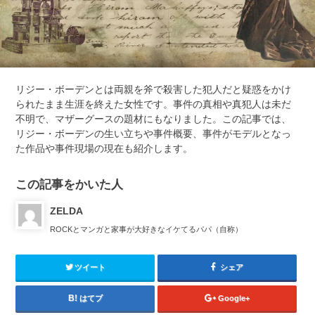
リジー・ボーデンとは両親を斧で殺害した犯人だと疑惑をかけ
られたまま生涯を終えた女性です。事件の真相や真犯人は未だ
不明で、マザーグースの題材にもなりました。この記事では、
リジー・ボーデンの生い立ちや事件概要、事件がモデルとなっ
た作品や事件現場の現在も紹介します。
この記事をかいた人
ZELDA
ROCKとマンガと家事が大好きなイケてるパパ（自称）
ツイート
シェア
はてブ
Google+