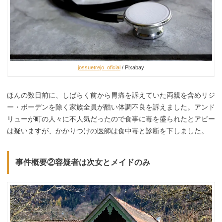
jossuetrejo_oficial
/ Pixabay
ほんの数日前に、しばらく前から胃痛を訴えていた両親を含めリジ
ー・ボーデンを除く家族全員が酷い体調不良を訴えました。アンド
リューが町の人々に不人気だったので食事に毒を盛られたとアビー
は疑いますが、かかりつけの医師は食中毒と診断を下しました。
事件概要②容疑者は次女とメイドのみ