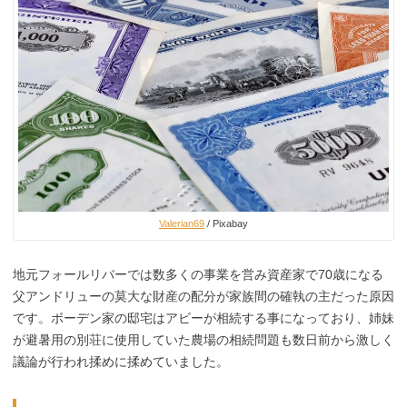
Valerian69
/ Pixabay
地元フォールリバーでは数多くの事業を営み資産家で70歳になる
父アンドリューの莫大な財産の配分が家族間の確執の主だった原因
です。ボーデン家の邸宅はアビーが相続する事になっており、姉妹
が避暑用の別荘に使用していた農場の相続問題も数日前から激しく
議論が行われ揉めに揉めていました。