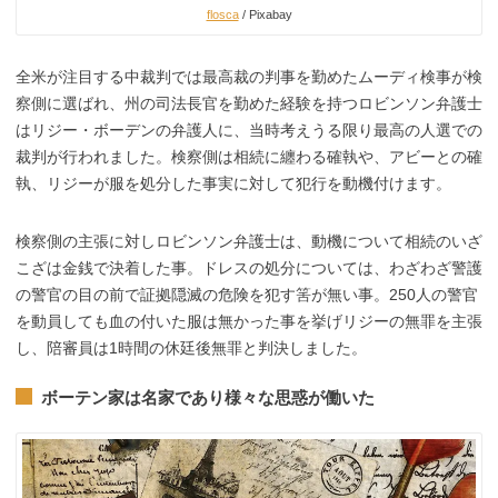
flosca
/ Pixabay
全米が注目する中裁判では最高裁の判事を勤めたムーディ検事が検
察側に選ばれ、州の司法長官を勤めた経験を持つロビンソン弁護士
はリジー・ボーデンの弁護人に、当時考えうる限り最高の人選での
裁判が行われました。検察側は相続に纏わる確執や、アビーとの確
執、リジーが服を処分した事実に対して犯行を動機付けます。
検察側の主張に対しロビンソン弁護士は、動機について相続のいざ
こざは金銭で決着した事。ドレスの処分については、わざわざ警護
の警官の目の前で証拠隠滅の危険を犯す筈が無い事。250人の警官
を動員しても血の付いた服は無かった事を挙げリジーの無罪を主張
し、陪審員は1時間の休廷後無罪と判決しました。
ボーテン家は名家であり様々な思惑
が働いた