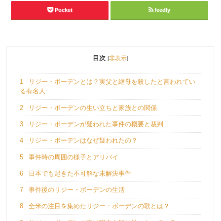
Pocket
feedly
目次
[
非表示
]
1
リジー・ボーデンとは？実父と継母を殺したと言われてい
る有名人
2
リジー・ボーデンの生い立ちと家族との関係
3
リジー・ボーデンが疑われた事件の概要と裁判
4
リジー・ボーデンはなぜ疑われたの？
5
事件時の周囲の様子とアリバイ
6
日本でも起きた不可解な未解決事件
7
事件後のリジー・ボーデンの生活
8
全米の注目を集めたリジー・ボーデンの歌とは？