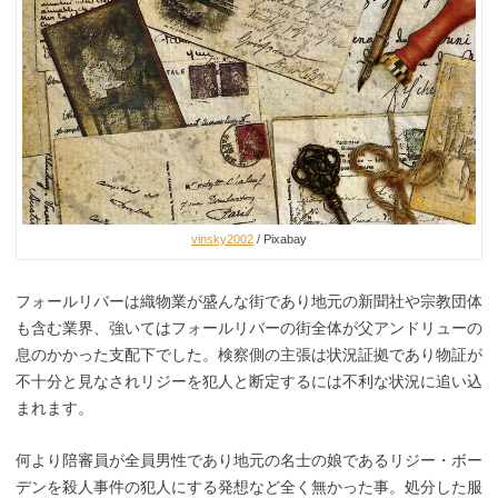
vinsky2002
/ Pixabay
フォールリバーは織物業が盛んな街であり地元の新聞社や宗教団体
も含む業界、強いてはフォールリバーの街全体が父アンドリューの
息のかかった支配下でした。検察側の主張は状況証拠であり物証が
不十分と見なされリジーを犯人と断定するには不利な状況に追い込
まれます。
何より陪審員が全員男性であり地元の名士の娘であるリジー・ボー
デンを殺人事件の犯人にする発想など全く無かった事。処分した服