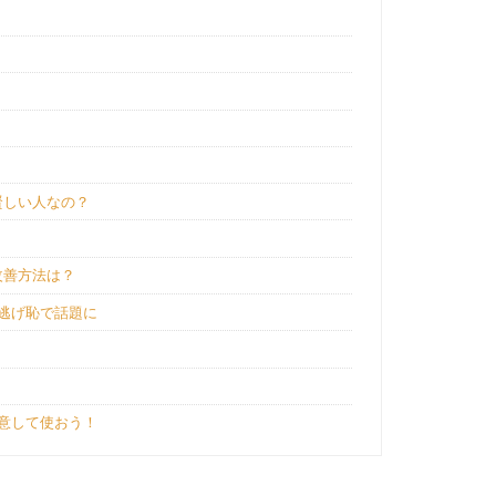
賢しい人なの？
改善方法は？
逃げ恥で話題に
意して使おう！