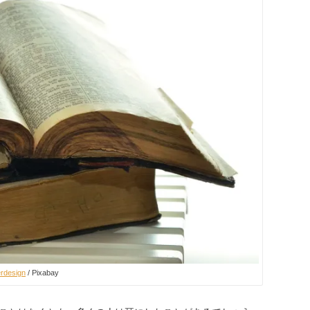
rdesign
/ Pixabay