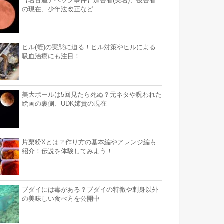
【名古屋アベック事件】加害者(実名)、被害者
の現在、少年法改正など
ヒル(蛭)の実態に迫る！ヒル対策やヒルによる
吸血治療にも注目！
美大ボールは5回見たら死ぬ？元ネタや呪われた
絵画の裏側、UDK姉貴の現在
片栗粉Xとは？作り方の基本編やアレンジ編も
紹介！伝説を体験してみよう！
ブダイには毒がある？ブダイの特徴や刺身以外
の美味しい食べ方を公開中