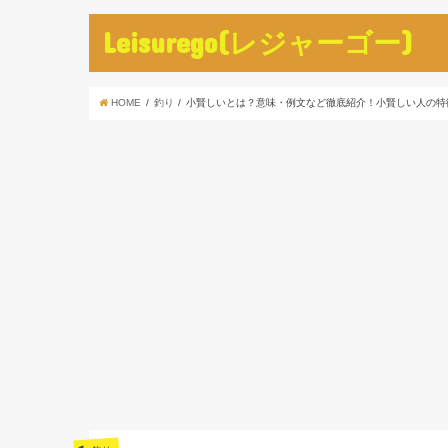
Leisurego(レジャーゴー)
HOME
釣り
小賢しいとは？意味・例文など徹底紹介！小賢しい人の特